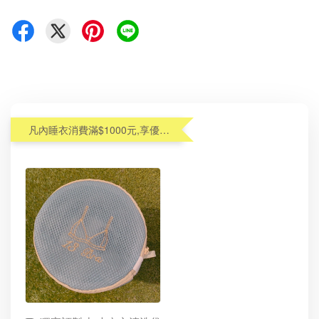
凡內睡衣消費滿$1000元,享優惠價加購內衣洗衣袋$99(原$190)