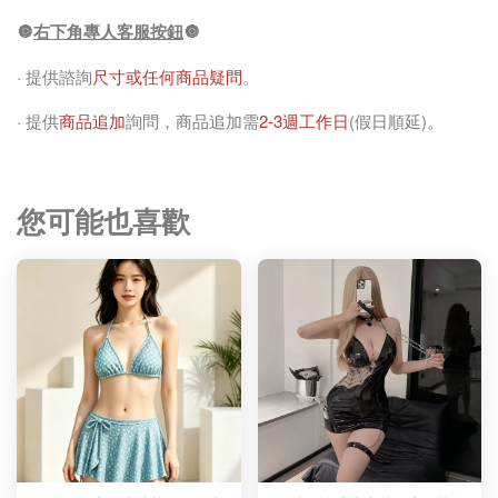
🔘
右下角專人客服按鈕
🔘
· 提供諮詢
尺寸或任何商品疑問
。
· 提供
商品追加
詢問，商品追加需
2-3週工作日
(假日順延)。
您可能也喜歡