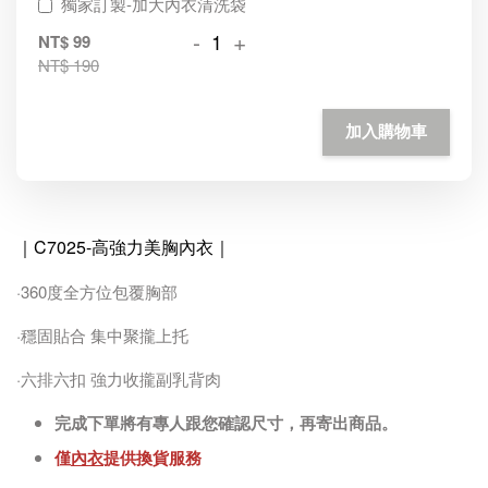
獨家訂製-加大內衣清洗袋
-
+
NT$ 99
NT$ 190
加入購物車
｜C7025-高強力美胸內衣
｜
·360度全方位包覆胸部
·穩固貼合 集中聚攏上托
·六排六扣 強力收攏副乳背肉
完成下單將有專人跟您確認尺寸，再寄出商品。
僅
內衣
提供換貨服務