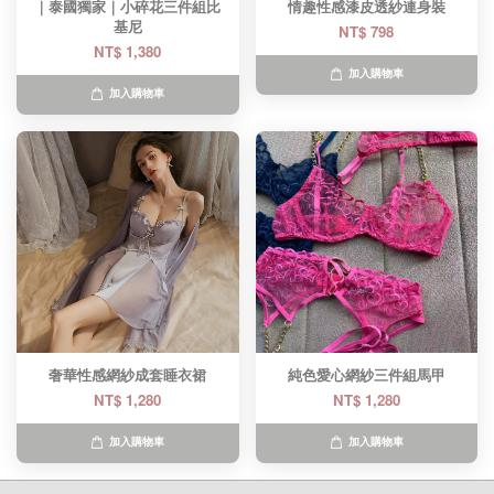
｜泰國獨家｜小碎花三件組比
情趣性感漆皮透紗連身裝
基尼​
NT$ 798
NT$ 1,380
加入購物車
加入購物車
奢華性感網紗成套睡衣裙
純色愛心網紗三件組馬甲
NT$ 1,280
NT$ 1,280
加入購物車
加入購物車