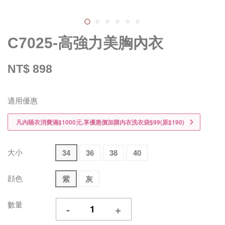
C7025-高強力美胸內衣
NT$ 898
適用優惠
凡內睡衣消費滿$1000元,享優惠價加購內衣洗衣袋$99(原$190)
大小
34
36
38
40
顔色
紫
灰
數量
-
+