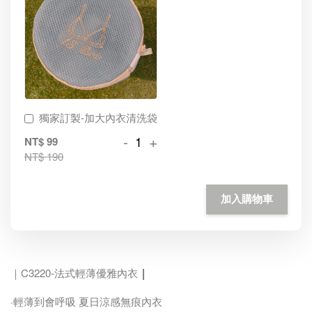
獨家訂製-加大內衣清洗袋
-
+
NT$ 99
NT$ 190
加入購物車
｜
｜C3220-法式輕薄優雅內衣
·輕薄到會呼吸 夏日涼感無痕內衣