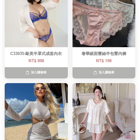
C33035-歐美半罩式成套內衣
奢華緞面蕾絲半包臀內褲
NT$ 898
NT$ 198
加入購物車
加入購物車