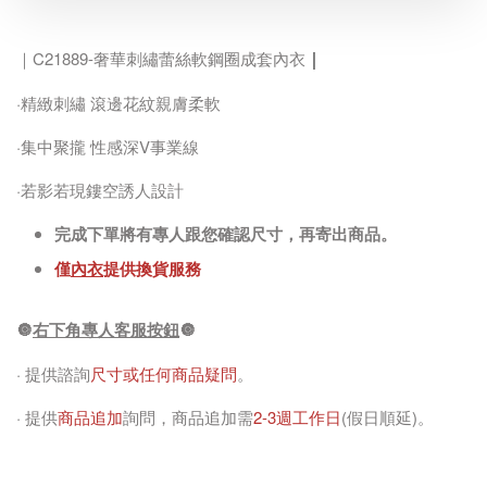
｜
｜C21889-奢華刺繡蕾絲軟鋼圈成套內衣
·精緻刺繡 滾邊花紋親膚柔軟
·集中聚攏 性感深V事業線
·若影若現鏤空誘人設計
完成下單將有專人跟您確認尺寸，再寄出商品。
僅
內衣
提供換貨服務
🔘
右下角專人客服按鈕
🔘
· 提供諮詢
尺寸或任何商品疑問
。
· 提供
商品追加
詢問，商品追加需
2-3週工作日
(假日順延)。