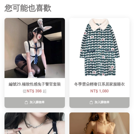
您可能也喜歡
編號29.極致性感兔子警官套裝
冬季雲朵輕奢日系居家服睡衣
從
NT$ 398
起
NT$ 1,080
加入購物車
加入購物車