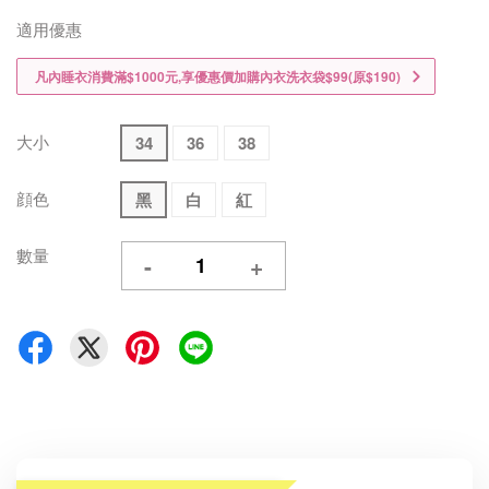
適用優惠
凡內睡衣消費滿$1000元,享優惠價加購內衣洗衣袋$99(原$190)
大小
34
36
38
顔色
黑
白
紅
數量
-
+