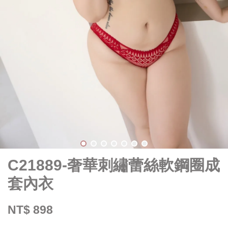
C21889-奢華刺繡蕾絲軟鋼圈成
套內衣
NT$ 898