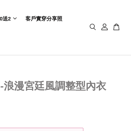
0送2
客戶實穿分享照
83-浪漫宮廷風調整型內衣