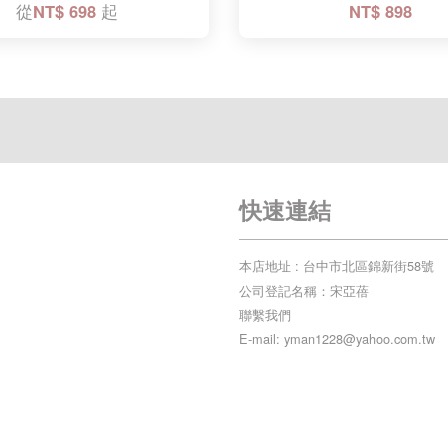
從
NT$ 698
起
NT$ 898
快速連結
本店地址 : 台中市北區錦新街58號
公司登記名稱：宋亞蓓
聯繫我們
E-mail: yman1228@yahoo.com.tw