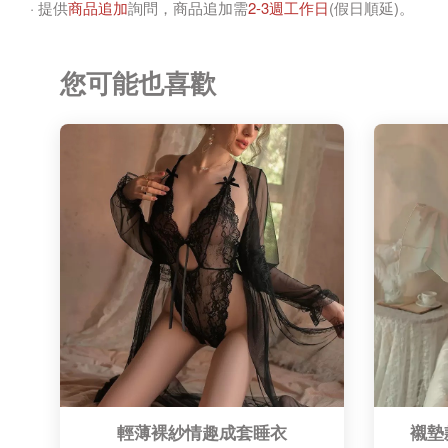
· 提供
商品追加
詢問，商品追加需
2-3週工作日
(假日順延)。
您可能也喜歡
輕薄裸紗情趣成套睡衣
襯墊