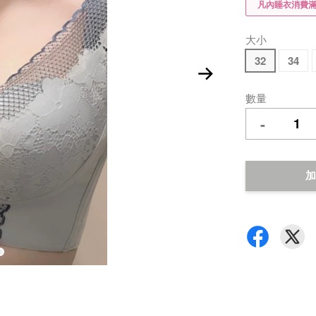
凡內睡衣消費滿$
大小
32
34
數量
-
加