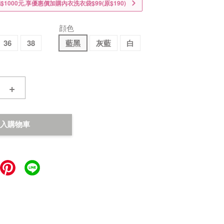
1000元,享優惠價加購內衣洗衣袋$99(原$190)
顔色
36
38
藍黑
灰藍
白
+
入購物車