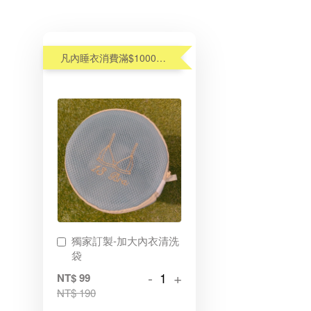
凡內睡衣消費滿$1000元,享優惠價加購內衣洗衣袋$99(原$190)
獨家訂製-加大內衣清洗
袋
-
+
NT$ 99
NT$ 190