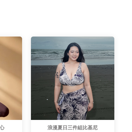
心
浪漫夏日三件組比基尼