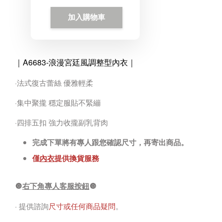
加入購物車
｜A6683-浪漫宮廷風調整型內衣
｜
·法式復古蕾絲 優雅輕柔
·集中聚攏 穩定服貼不緊繃
·四排五扣 強力收攏副乳背肉
完成下單將有專人跟您確認尺寸，再寄出商品。
僅
內衣
提供換貨服務
🔘
右下角專人客服按鈕
🔘
· 提供諮詢
尺寸或任何商品疑問
。