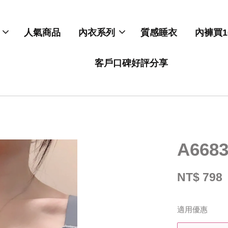
人氣商品
內衣系列
質感睡衣
內褲買1
客戶口碑好評分享
A66
NT$ 798
適用優惠