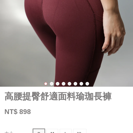
高腰提臀舒適面料瑜珈長褲
NT$ 898