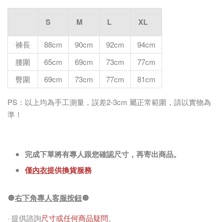
S
M
L
XL
褲長
88cm
90cm
92cm
94cm
腰圍
65cm
69cm
73cm
77cm
臀圍
69cm
73cm
77cm
81cm
PS：以上均為手工測量，誤差2-3cm 屬正常範圍，請以實物為
準！
完成下單將有專人跟您確認尺寸，再寄出商品。
僅
內衣
提供換貨服務
🔘
右下角專人客服按鈕
🔘
· 提供諮詢
尺寸或任何商品疑問
。