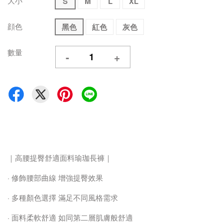
大小
S
M
L
XL
顔色
黑色
紅色
灰色
數量
-
+
｜高腰提臀舒適面料瑜珈長褲｜
· 修飾腰部曲線 增強提臀效果
· 多種顏色選擇 滿足不同風格需求
· 面料柔軟舒適 如同第二層肌膚般舒適