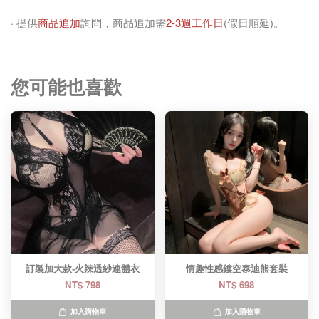
· 提供
商品追加
詢問，商品追加需
2-3週工作日
(假日順延)。
您可能也喜歡
訂製加大款-火辣透紗連體衣
情趣性感鏤空泰迪熊套裝
NT$ 798
NT$ 698
加入購物車
加入購物車