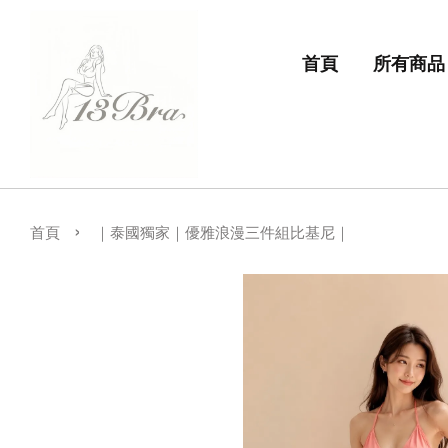
首頁
所有商品
›
首頁
｜泰國獨家｜優雅浪漫三件組比基尼｜