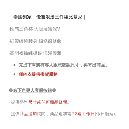
｜泰國獨家｜優雅浪漫三件組比基尼
｜
·性感三角杯 大膽展露深V
·細帶纏繞腰身 線條感修飾
·高開衩抽繩抓皺 浪漫優雅
完成下單將有專人跟您確認尺寸，再寄出商品。
僅
內衣
提供換貨服務
🔘
右下角專人客服按鈕
🔘
· 提供諮詢
尺寸或任何商品疑問
。
· 提供
商品追加
詢問，商品追加需
2-3週工作日
(假日順延)。