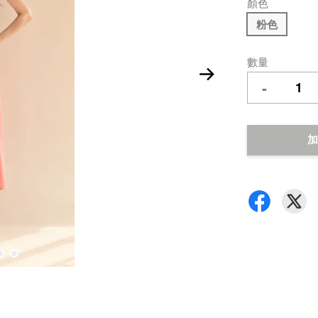
顏色
粉色
數量
-
加