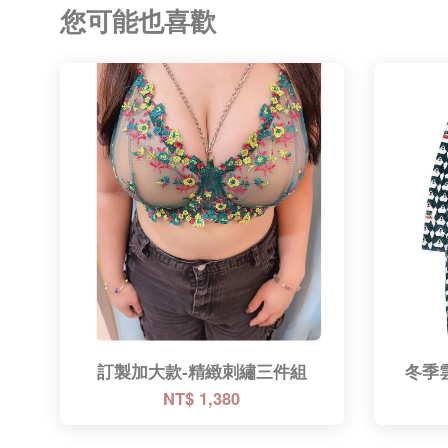
您可能也喜歡
訂製加大款-精緻刺繡三件組
冬季
NT$ 1,380