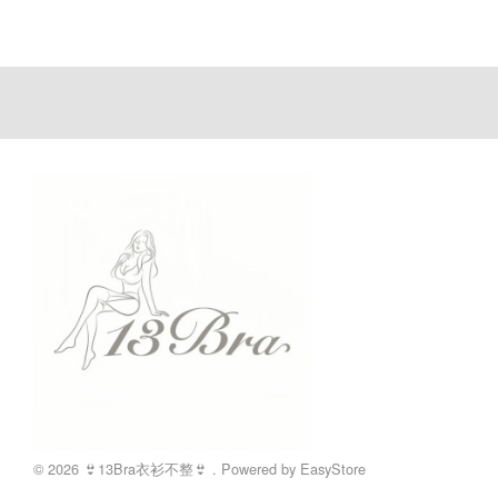
© 2026 👙13Bra衣衫不整👙 . Powered by
EasyStore