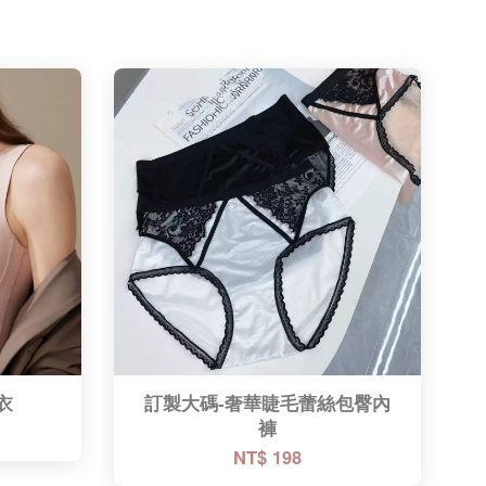
衣
訂製大碼-奢華睫毛蕾絲包臀內
褲
NT$ 198