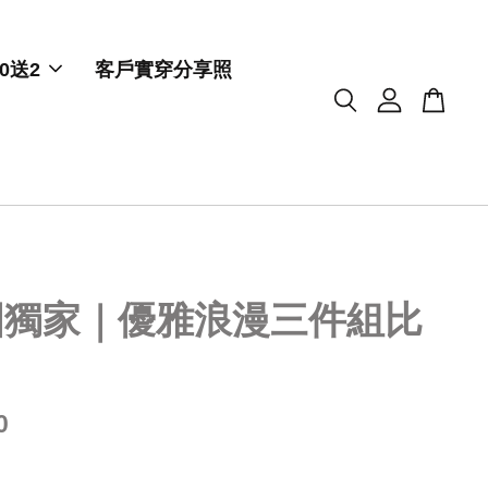
0送2
客戶實穿分享照
國獨家｜優雅浪漫三件組比
｜
0