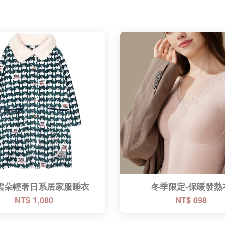
雲朵輕奢日系居家服睡衣
冬季限定-保暖發熱
NT$ 1,080
NT$ 698