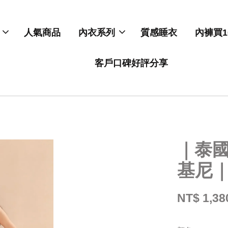
人氣商品
內衣系列
質感睡衣
內褲買1
客戶口碑好評分享
｜泰
基尼
NT$ 1,38