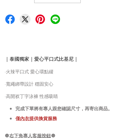
｜泰國獨家｜愛心平口式比基尼
｜
·火辣平口式 愛心環點綴
·寬繩綁帶設計 穩固安心
·高開衩丁字泳褲 性感吸睛
完成下單將有專人跟您確認尺寸，再寄出商品。
僅
內衣
提供換貨服務
🔘
右下角專人客服按鈕
🔘