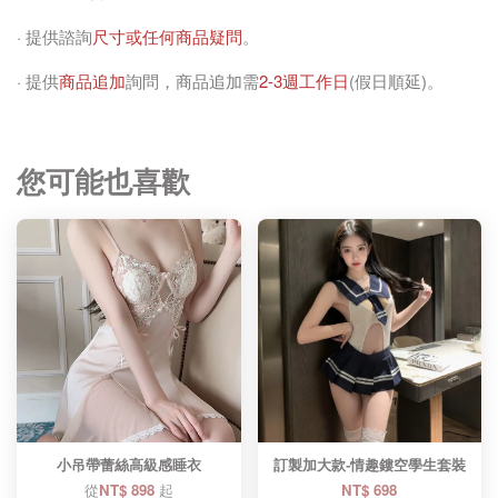
· 提供諮詢
尺寸或任何商品疑問
。
· 提供
商品追加
詢問，商品追加需
2-3週工作日
(假日順延)。
您可能也喜歡
小吊帶蕾絲高級感睡衣
訂製加大款-情趣鏤空學生套裝
從
NT$ 898
起
NT$ 698