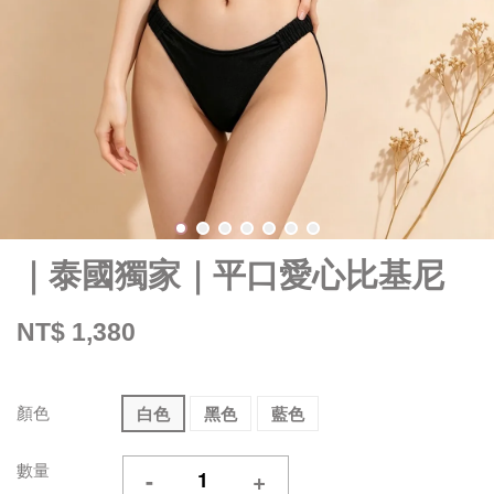
｜泰國獨家｜平口愛心比基尼​
NT$ 1,380
顏色
白色
黑色
藍色
數量
-
+