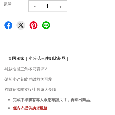
數量
-
+
｜泰國獨家｜小碎花三件組比基尼
｜
·純欲性感三角杯 巧露深V
·清新小碎花紋 精緻甜美可愛
·褶皺裙擺開衩設計 展露大長腿
完成下單將有專人跟您確認尺寸，再寄出商品。
僅
內衣
提供換貨服務