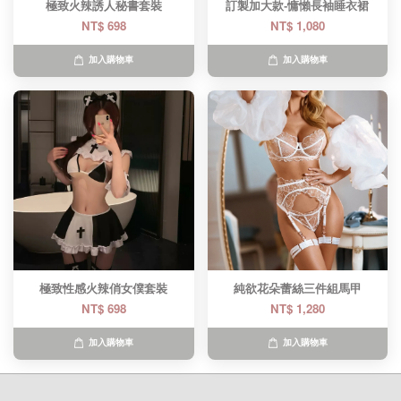
極致火辣誘人秘書套裝
訂製加大款-慵懶長袖睡衣裙
NT$ 698
NT$ 1,080
加入購物車
加入購物車
極致性感火辣俏女僕套裝
純欲花朵蕾絲三件組馬甲
NT$ 698
NT$ 1,280
加入購物車
加入購物車