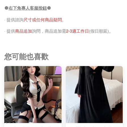
🔘
右下角專人客服按鈕
🔘
· 提供諮詢
尺寸或任何商品疑問
。
· 提供
商品追加
詢問，商品追加需
2-3週工作日
(假日順延)。
您可能也喜歡