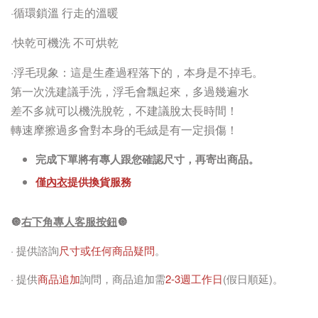
循環鎖溫 行走的溫暖
·
快乾可機洗 不可烘乾
·
·浮毛現象：這是生產過程落下的，本身是不掉毛。
第一次洗建議手洗，浮毛會飄起來，多過幾遍水
差不多就可以機洗脫乾，不建議脫太長時間！
轉速摩擦過多會對本身的毛絨是有一定損傷！
完成下單將有專人跟您確認尺寸，再寄出商品。
僅
內衣
提供換貨服務
🔘
右下角專人客服按鈕
🔘
· 提供諮詢
尺寸或任何商品疑問
。
· 提供
商品追加
詢問，商品追加需
2-3週工作日
(假日順延)。