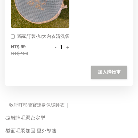
獨家訂製-加大內衣清洗袋
-
+
NT$ 99
NT$ 190
加入購物車
｜
｜軟呼呼熊寶寶連身保暖睡衣
遠離掉毛緊密定型
·
雙面毛羽加固 里外導熱
·