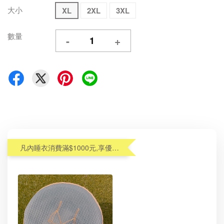
大小
XL
2XL
3XL
數量
-
+
凡內睡衣消費滿$1000元,享優惠價加購內衣洗衣袋$99(原$190)