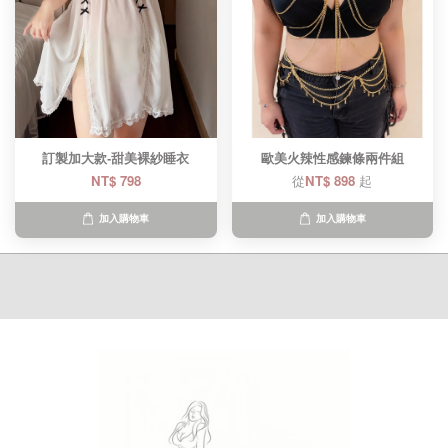
訂製加大款-甜美裸紗睡衣
歐美火辣性感鍊條兩件組
NT$ 798
從
NT$ 898
起
加入購物車
加入購物車