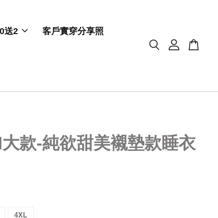
0送2
客戶實穿分享照
加大款-純欲甜美襯墊款睡衣
4XL