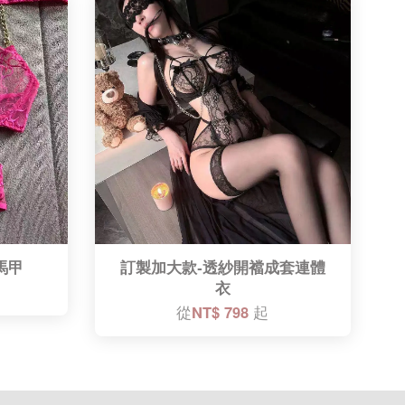
馬甲
訂製加大款-透紗開襠成套連體
衣
從
NT$ 798
起