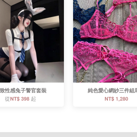
致性感兔子警官套裝
純色愛心網紗三件組
從
NT$ 398
起
NT$ 1,280