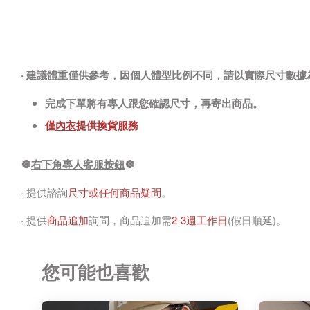
· 建議體重僅供參考，因個人體型比例不同，請以實際尺寸數據
完成下單將有專人跟您確認尺寸，再寄出商品。
僅
內衣
提供換貨服務
🔘
右下角專人客服按鈕
🔘
· 提供諮詢
尺寸或任何商品疑問
。
· 提供
商品追加
詢問，商品追加需
2-3週工作日
(假日順延)。
您可能也喜歡