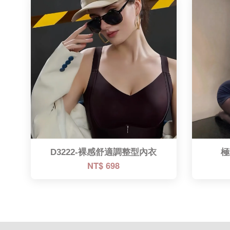
D3222-裸感舒適調整型內衣
極
NT$ 698