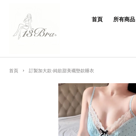
首頁
所有商品
›
首頁
訂製加大款-純欲甜美襯墊款睡衣