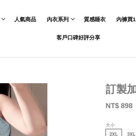
人氣商品
內衣系列
質感睡衣
內褲買1
客戶口碑好評分享
訂製
NT$ 898
大小
2XL
3XL