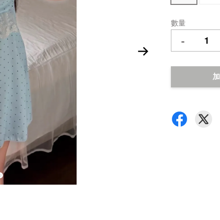
數量
-
加