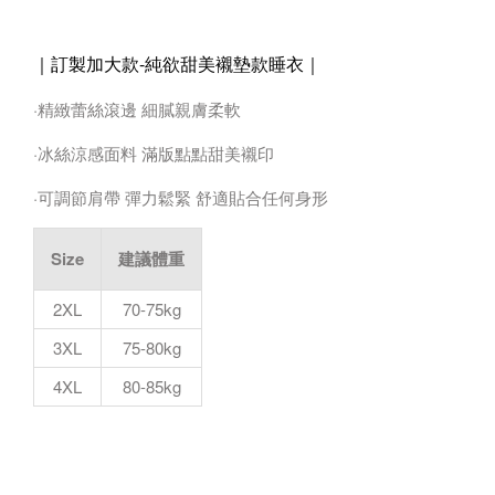
｜訂製加大款-純欲甜美襯墊款睡衣
｜
·精緻蕾絲滾邊 細膩親膚柔軟
·冰絲涼感面料 滿版點點甜美襯印
·可調節肩帶 彈力鬆緊 舒適貼合任何身形
Size
建議體重
2XL
70-75kg
3XL
75-80kg
4XL
80-85kg