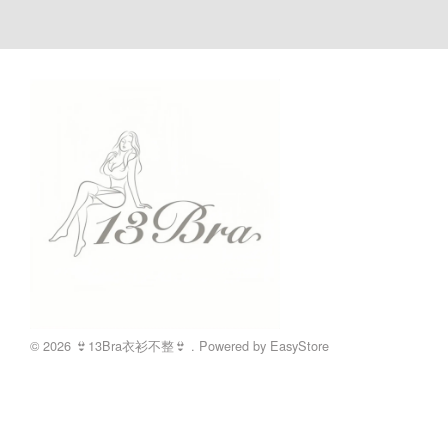
© 2026 👙13Bra衣衫不整👙 . Powered by
EasyStore