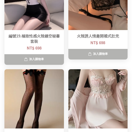
編號19.極致性感火辣鏤空秘書
火辣誘人情趣開襠式肚兜
套裝
NT$ 698
NT$ 698
加入購物車
加入購物車