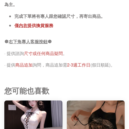
為主。
完成下單將有專人跟您確認尺寸，再寄出商品。
僅
內衣
提供換貨服務
🔘
右下角專人客服按鈕
🔘
· 提供諮詢
尺寸或任何商品疑問
。
· 提供
商品追加
詢問，商品追加需
2-3週工作日
(假日順延)。
您可能也喜歡