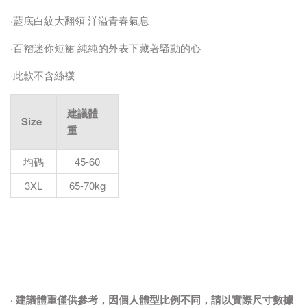
·藍底白紋大翻領 洋溢青春氣息
·百褶迷你短裙 純純的外表下藏著騷動的心
·此款不含絲襪
建議體
Size
重
均碼
45-60
3XL
65-70kg
· 建議體重僅供參考，因個人體型比例不同，請以實際尺寸數據