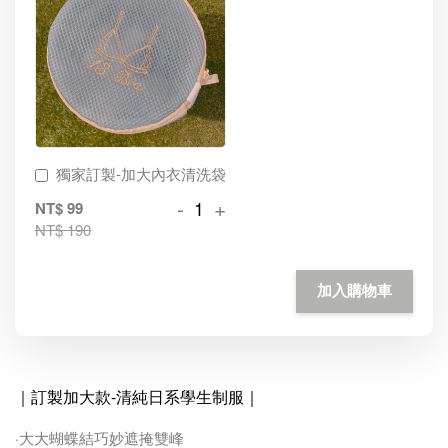
獨家訂製-加大內衣清洗袋
-
+
NT$ 99
NT$ 190
加入購物車
｜訂製加大款-清純日系學生制服
｜
·大大蝴蝶結巧妙遮掩雙峰