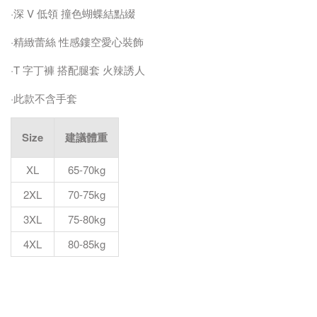
·深 V 低領 撞色蝴蝶結點綴
·精緻蕾絲 性感鏤空愛心裝飾
·T 字丁褲 搭配腿套 火辣誘人
·此款不含手套
Size
建議體重
XL
65-70kg
2XL
70-75kg
3XL
75-80kg
4XL
80-85kg