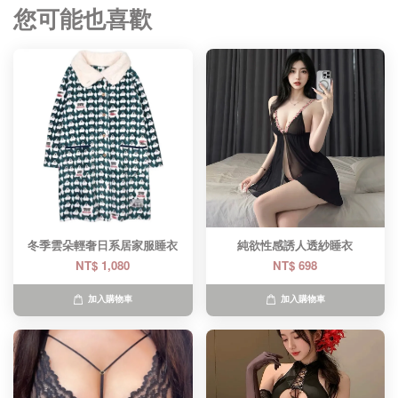
您可能也喜歡
冬季雲朵輕奢日系居家服睡衣
純欲性感誘人透紗睡衣
NT$ 1,080
NT$ 698
加入購物車
加入購物車