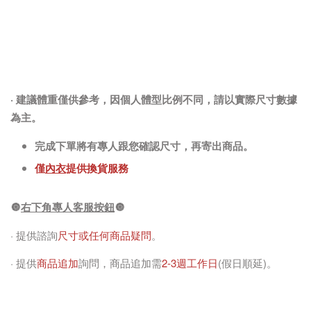
· 建議體重僅供參考，因個人體型比例不同，請以實際尺寸數據
為主。
完成下單將有專人跟您確認尺寸，再寄出商品。
僅
內衣
提供換貨服務
🔘
右下角專人客服按鈕
🔘
· 提供諮詢
尺寸或任何商品疑問
。
· 提供
商品追加
詢問，商品追加需
2-3週工作日
(假日順延)。