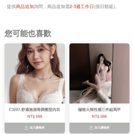
· 提供
商品追加
詢問，商品追加需
2-3週工作日
(假日順延)。
您可能也喜歡
C3207-舒適無側骨調整型內衣
極致火辣性感三件組馬甲
NT$ 698
NT$ 698
加入購物車
加入購物車