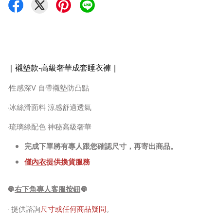
｜襯墊款-高級奢華成套睡衣褲
｜
·性感深V 自帶襯墊防凸點
·冰絲滑面料 涼感舒適透氣
·琉璃綠配色 神秘高級奢華
完成下單將有專人跟您確認尺寸，再寄出商品。
僅
內衣
提供換貨服務
🔘
右下角專人客服按鈕
🔘
· 提供諮詢
尺寸或任何商品疑問
。