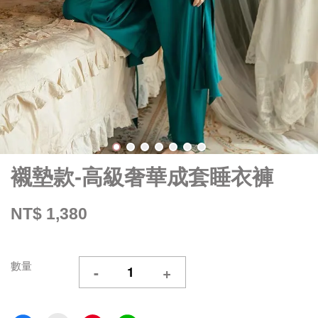
襯墊款-高級奢華成套睡衣褲
NT$ 1,380
數量
-
+