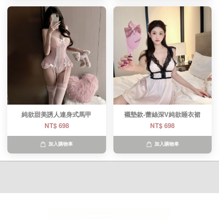
純欲甜美誘人連身式馬甲
襯墊款-蕾絲深V純欲睡衣裙
NT$ 698
NT$ 698
加入購物車
加入購物車