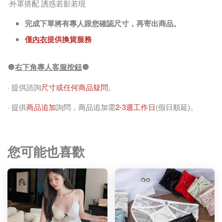
·外罩搭配 誘惑若影若現
完成下單將有專人跟您確認尺寸，再寄出商品。
僅
內衣
提供換貨服務
🔘
右下角專人客服按鈕
🔘
· 提供諮詢
尺寸或任何商品疑問
。
· 提供
商品追加
詢問，商品追加需
2-3週工作日
(假日順延)。
您可能也喜歡