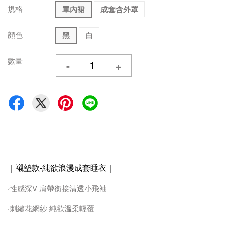
規格
單內裙
成套含外罩
顔色
黑
白
數量
-
+
｜襯墊款-純欲浪漫成套睡衣
｜
·性感深V 肩帶銜接清透小飛袖
·刺繡花網紗 純欲溫柔輕覆