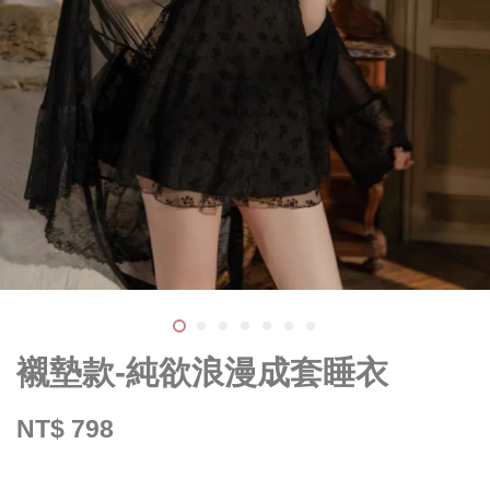
襯墊款-純欲浪漫成套睡衣
NT$ 798