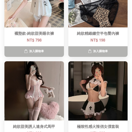
襯墊款-純欲甜美睡衣褲
純欲精緻鏤空半包臀內褲
NT$ 798
NT$ 198
加入購物車
加入購物車
純欲甜美誘人連身式馬甲
極致性感火辣俏女僕套裝