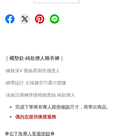
｜襯墊款-純欲撩人睡衣褲
｜
·極致深V 蕾絲罩面性感誘人
·綁帶設計 火辣鏤空巧露小蠻腰
·冰絲涼感褲拼接精緻蕾絲 純欲撩人
完成下單將有專人跟您確認尺寸，再寄出商品。
僅
內衣
提供換貨服務
🔘
右下角專人客服按鈕
🔘