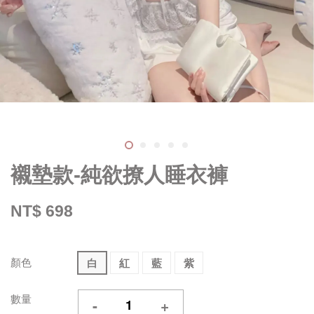
襯墊款-純欲撩人睡衣褲
NT$ 698
顏色
白
紅
藍
紫
數量
-
+