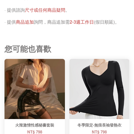
· 提供諮詢
尺寸或任何商品疑問
。
· 提供
商品追加
詢問，商品追加需
2-3週工作日
(假日順延)。
您可能也喜歡
火辣激情性感秘書套裝
冬季限定-無痕長袖發熱衣
NT$ 798
NT$ 798