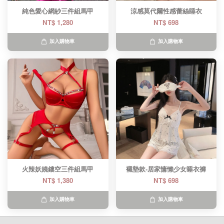
純色愛心網紗三件組馬甲
涼感莫代爾性感蕾絲睡衣
NT$ 1,280
NT$ 698
加入購物車
加入購物車
火辣妖嬈鏤空三件組馬甲
襯墊款-居家慵懶少女睡衣褲
NT$ 1,380
NT$ 698
加入購物車
加入購物車