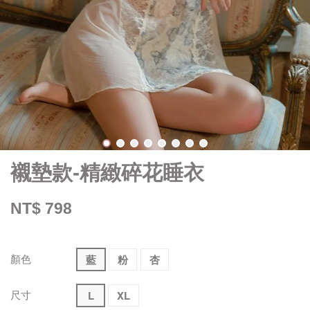
襯墊款-精緻碎花睡衣
NT$ 798
顏色
藍
粉
杏
尺寸
L
XL