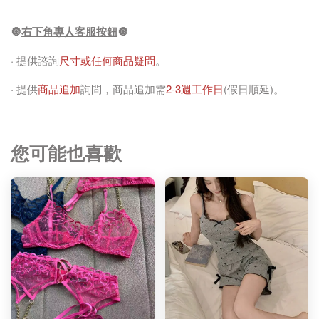
🔘
右下角專人客服按鈕
🔘
· 提供諮詢
尺寸或任何商品疑問
。
· 提供
商品追加
詢問，商品追加需
2-3週工作日
(假日順延)。
您可能也喜歡