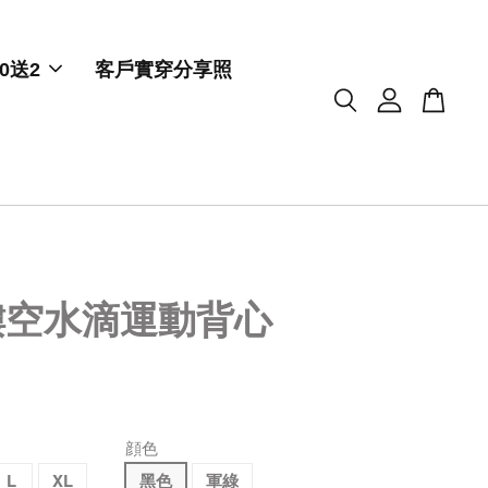
0送2
客戶實穿分享照
鏤空水滴運動背心
顔色
L
XL
黑色
軍綠