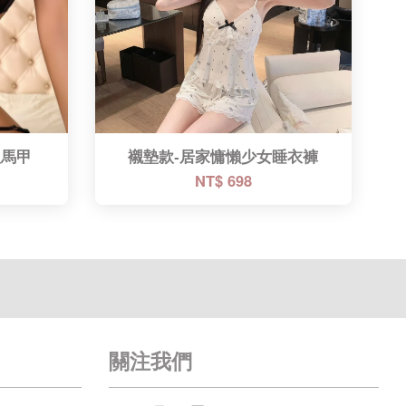
組馬甲
襯墊款-居家慵懶少女睡衣褲
NT$ 698
關注我們