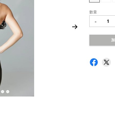
數量
-
加