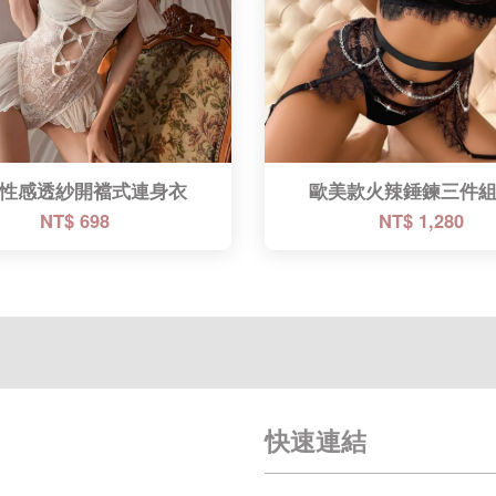
性感透紗開襠式連身衣
歐美款火辣錘鍊三件
NT$ 698
NT$ 1,280
快速連結