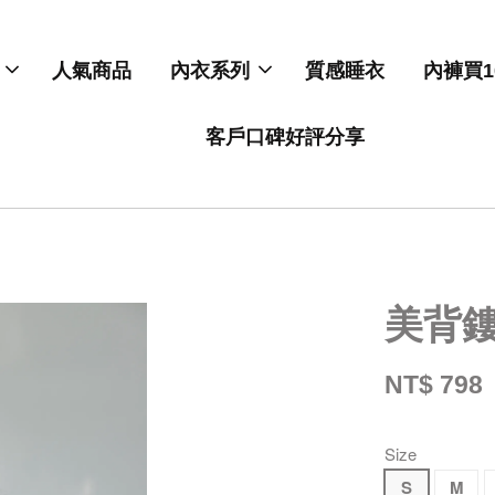
人氣商品
內衣系列
質感睡衣
內褲買1
客戶口碑好評分享
美背
NT$ 798
Size
S
M