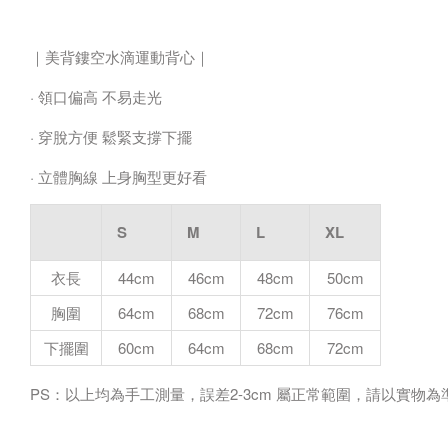
｜美背鏤空水滴運動背心｜
· 領口偏高 不易走光
· 穿脫方便 鬆緊支撐下擺
· 立體胸線 上身胸型更好看
S
M
L
XL
衣長
44cm
46cm
48cm
50cm
胸圍
64cm
68cm
72cm
76cm
下擺圍
60cm
64cm
68cm
72cm
PS：以上均為手工測量，誤差2-3cm 屬正常範圍，請以實物為