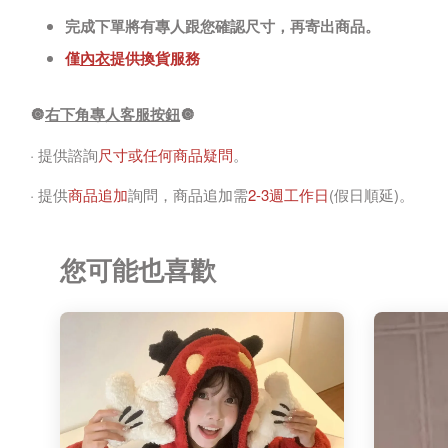
完成下單將有專人跟您確認尺寸，再寄出商品。
僅
內衣
提供換貨服務
🔘
右下角專人客服按鈕
🔘
· 提供諮詢
尺寸或任何商品疑問
。
· 提供
商品追加
詢問，商品追加需
2-3週工作日
(假日順延)。
您可能也喜歡