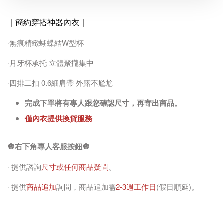
｜簡約穿搭神器內衣
｜
·無痕精緻蝴蝶結W型杯
·月牙杯承托 立體聚攏集中
·四排二扣 0.6細肩帶 外露不尷尬
完成下單將有專人跟您確認尺寸，再寄出商品。
僅
內衣
提供換貨服務
🔘
右下角專人客服按鈕
🔘
· 提供諮詢
尺寸或任何商品疑問
。
· 提供
商品追加
詢問，商品追加需
2-3週工作日
(假日順延)。