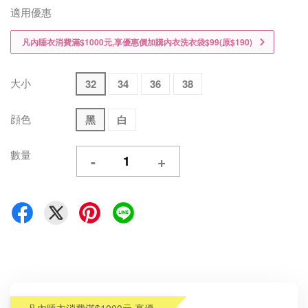
適用優惠
凡內睡衣消費滿$1000元,享優惠價加購內衣洗衣袋$99(原$190)
大小
32
34
36
38
顔色
黑
白
數量
-
+