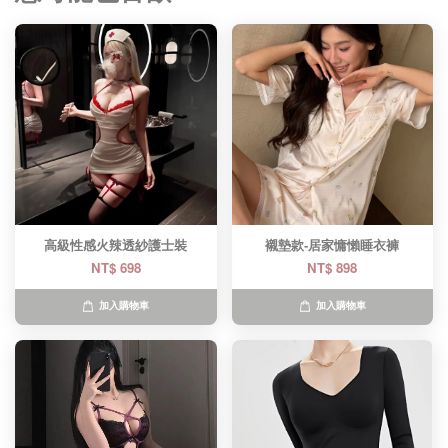
高級性感火辣透紗護士裝
襯墊款-居家慵懶睡衣褲
NT$ 698
NT$ 898
加入購物車
加入購物車