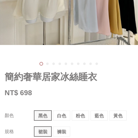
簡約奢華居家冰絲睡衣
NT$ 698
顏色
黑色
白色
粉色
藍色
黃色
規格
裙裝
褲裝