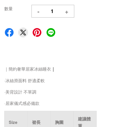
數量
-
+
｜
｜簡約奢華居家冰絲睡衣
·冰絲滑面料 舒適柔軟
·美背設計 不單調
·居家儀式感必備款
建議體
Size
裙長
胸圍
重