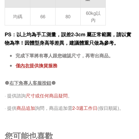
60kg以
均碼
66
80
內
PS：以上均為手工測量，誤差2-3cm 屬正常範圍，請以實
物為準！因體型身高等差異，建議體重只做為參考。
完成下單將有專人跟您確認尺寸，再寄出商品。
僅
內衣
提供換貨服務
🔘
右下角專人客服按鈕
🔘
· 提供諮詢
尺寸或任何商品疑問
。
· 提供
商品追加
詢問，商品追加需
2-3週工作日
(假日順延)。
您可能也喜歡