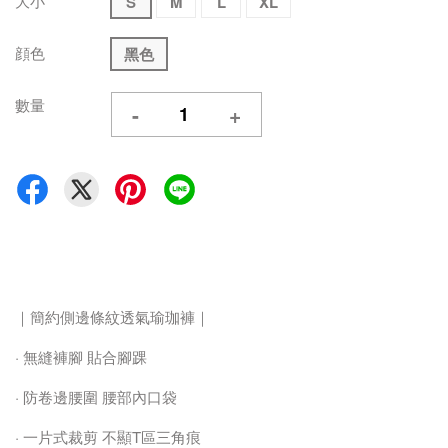
大小
S
M
L
XL
顔色
黑色
數量
-
+
｜簡約側邊條紋透氣瑜珈褲｜
· 無縫褲腳 貼合腳踝
· 防卷邊腰圍 腰部內口袋
· 一片式裁剪 不顯T區三角痕