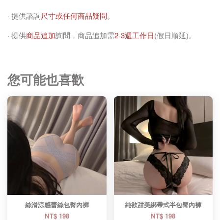
· 提供諮詢
尺寸或任何商品疑問
。
· 提供
商品追加
詢問，商品追加需
2-3週工作日
(假日順延)。
您可能也喜歡
絲滑涼感蕾絲包臀內褲
純欲甜美綁帶式半包臀內褲
NT$ 198
NT$ 198