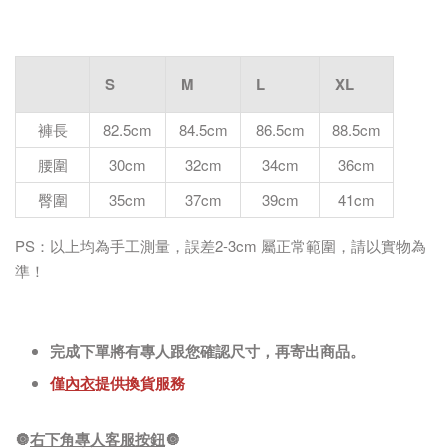
S
M
L
XL
褲長
82.5cm
84.5cm
86.5cm
88.5cm
腰圍
30cm
32cm
34cm
36cm
臀圍
35cm
37cm
39cm
41cm
PS：以上均為手工測量，誤差2-3cm 屬正常範圍，請以實物為
準！
完成下單將有專人跟您確認尺寸，再寄出商品。
僅
內衣
提供換貨服務
🔘
右下角專人客服按鈕
🔘