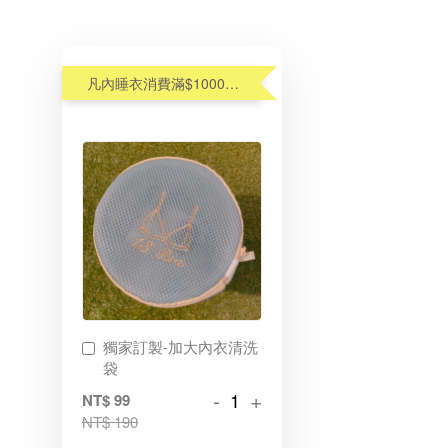
凡內睡衣消費滿$1000元,享優惠價加購內衣洗衣袋$99(原$190)
獨家訂製-加大內衣清洗
袋
-
+
NT$ 99
NT$ 190