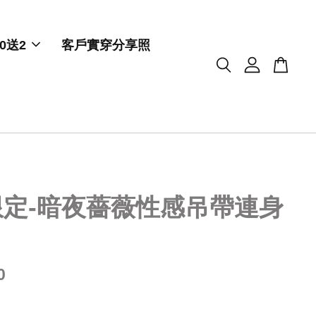
0送2
客戶實穿分享照
限定-暗夜薔薇性感吊帶連身
0