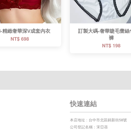
68-精緻奢華深V成套內衣
訂製大碼-奢華睫毛蕾絲
NT$ 698
褲
NT$ 198
快速連結
本店地址 : 台中市北區錦新街58號
公司登記名稱：宋亞蓓