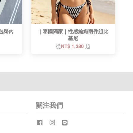
包臀內
｜泰國獨家｜性感編織兩件組比
基尼​
從
NT$ 1,380
起
關注我們
Facebook
Instagram
Line