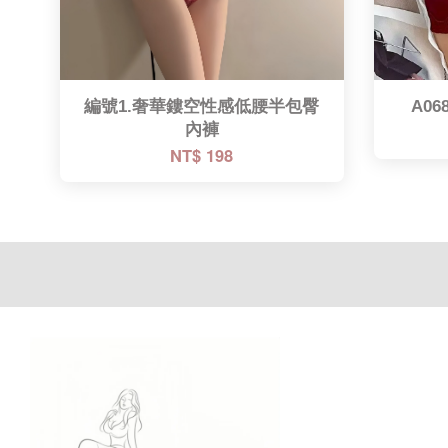
編號1.奢華鏤空性感低腰半包臀
A0
內褲
NT$ 198