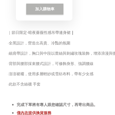
加入購物車
｜
｜節日限定-暗夜薔薇性感吊帶連身裙
·全黑設計，營造出高貴、冷豔的氛圍
·細肩帶設計，胸口與中段以蕾絲與刺繡玫瑰裝飾，增添浪漫與
·背部與腰部採束腰式設計，可修飾身形、強調腰線
·澎澎裙襬，使用多層輕紗或雪紡布料，帶有少女感
·此款不含絲襪 手套
完成下單將有專人跟您確認尺寸，再寄出商品。
僅
內衣
提供換貨服務