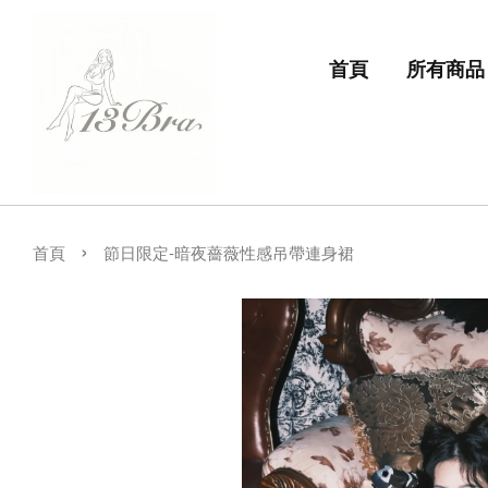
首頁
所有商品
›
首頁
節日限定-暗夜薔薇性感吊帶連身裙