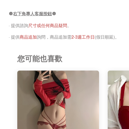
🔘
右下角專人客服按鈕
🔘
· 提供諮詢
尺寸或任何商品疑問
。
· 提供
商品追加
詢問，商品追加需
2-3週工作日
(假日順延)。
您可能也喜歡