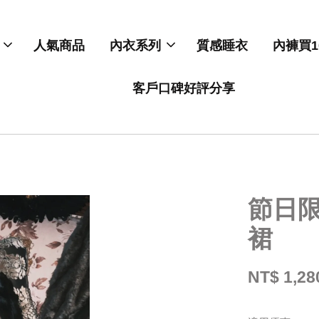
人氣商品
內衣系列
質感睡衣
內褲買1
客戶口碑好評分享
節日
裙
NT$ 1,28