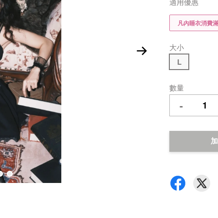
適用優惠
凡內睡衣消費滿$
大小
L
數量
-
加