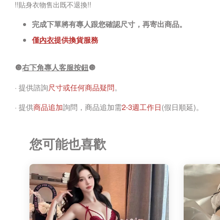
!!貼身衣物售出既不退換!!
完成下單將有專人跟您確認尺寸，再寄出商品。
僅
內衣
提供換貨服務
🔘
右下角專人客服按鈕
🔘
· 提供諮詢
尺寸或任何商品疑問
。
· 提供
商品追加
詢問，商品追加需
2-3週工作日
(假日順延)。
您可能也喜歡