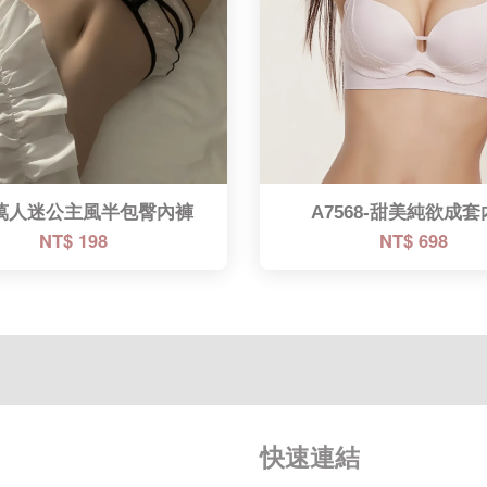
萬人迷公主風半包臀內褲
A7568-甜美純欲成
NT$ 198
NT$ 698
快速連結