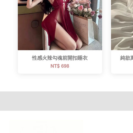
性感火辣勾魂前開扣睡衣
純欲
NT$ 698