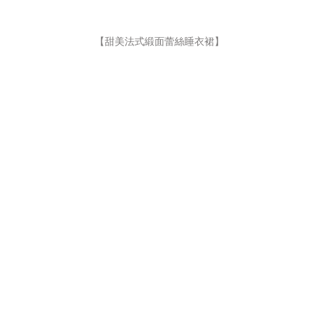
【甜美法式緞面蕾絲睡衣裙
】