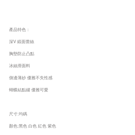
產品特色：
深V 緞面蕾絲
胸墊防止凸點
冰絲滑面料
側邊薄紗 優雅不失性感
蝴蝶結點綴 優雅可愛
尺寸:均碼
顏色:黑色 白色 紅色 紫色