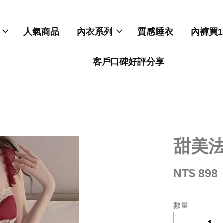
人氣商品
內衣系列
質感睡衣
內褲買1
客戶口碑好評分享
甜美
NT$ 898
數量
-