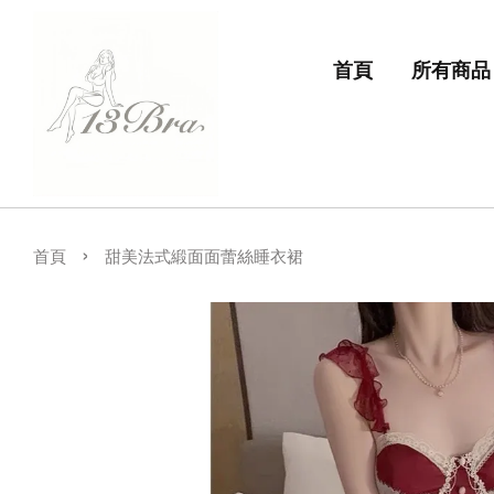
首頁
所有商品
›
首頁
甜美法式緞面面蕾絲睡衣裙