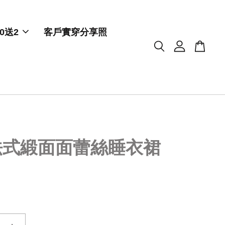
0送2
客戶實穿分享照
法式緞面面蕾絲睡衣裙
+