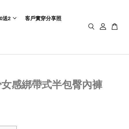
0送2
客戶實穿分享照
少女感綁帶式半包臀內褲