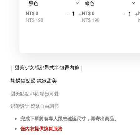
-
+
-
+
NT$ 0
NT$ 0
NT$ 198
NT$ 198
｜甜美少女感綁帶式半包臀內褲
｜
·蝴蝶結點綴 純欲甜美
·甜美點點印花 精緻可愛
·綁帶設計 鬆緊自由調節
完成下單將有專人跟您確認尺寸，再寄出商品。
僅
內衣
提供換貨服務