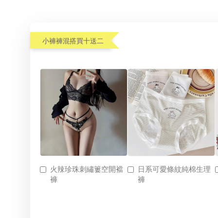
小褲褲混搭買十送二
火辣珍珠刺繡簍空開襠
日系可愛條紋純棉生理
褲
褲