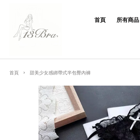
首頁
所有商品
›
首頁
甜美少女感綁帶式半包臀內褲