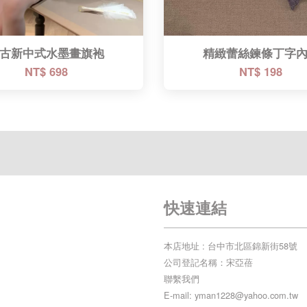
古新中式水墨畫旗袍
精緻蕾絲鍊條丁字
NT$ 698
NT$ 198
快速連結
本店地址 : 台中市北區錦新街58號
公司登記名稱：宋亞蓓
聯繫我們
E-mail: yman1228@yahoo.com.tw