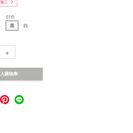
十送二
顔色
黑
白
+
入購物車