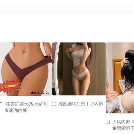
純欲細膩甜美丁字內褲
-獨家訂製大碼-冰絲無
痕瑜珈內褲
大碼內褲-
金屬鑽飾