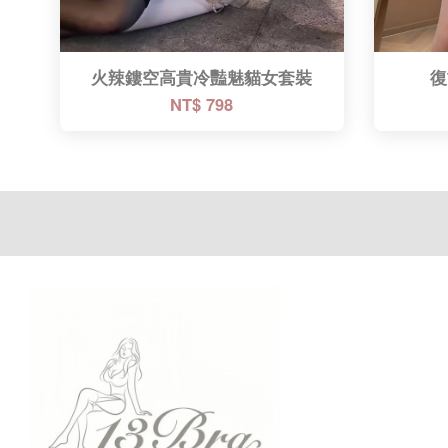
火辣鏤空高貴冷豔魅貓女套裝
復
NT$ 798