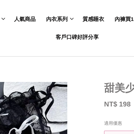
人氣商品
內衣系列
質感睡衣
內褲買1
客戶口碑好評分享
甜美
NT$ 198
適用優惠