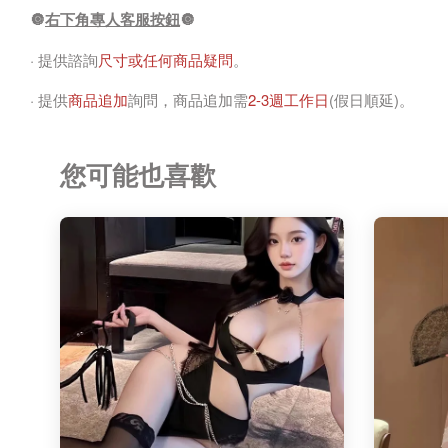
🔘
右下角專人客服按鈕
🔘
· 提供諮詢
尺寸或任何商品疑問
。
· 提供
商品追加
詢問，商品追加需
2-3週工作日
(假日順延)。
您可能也喜歡