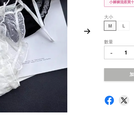
小褲褲混搭買
大小
M
L
數量
-
加