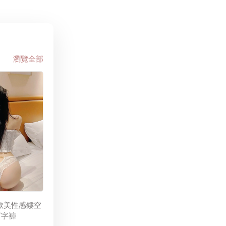
瀏覽全部
歐美性感鏤空
丁字褲