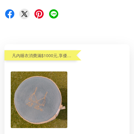
凡內睡衣消費滿$1000元,享優惠價加購內衣洗衣袋$99(原$190)