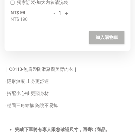
獨家訂製-加大內衣清洗袋
-
+
NT$ 99
NT$ 190
加入購物車
｜C0113-無肩帶防滑聚攏美背內衣｜
· 隱形無痕 上身更舒適
· 搭配小心機 更顯身材
· 穩固三角結構 跑跳不易掉
完成下單將有專人跟您確認尺寸，再寄出商品。