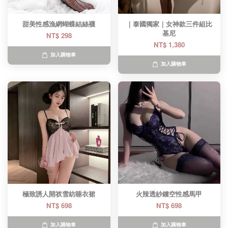
甜美性感漁網蝴蝶結絲襪
｜泰國獨家｜女神款三件組比
基尼
NT$ 298
NT$ 1,380
加入購物車
加入購物車
極致誘人開衩雪紡睡衣裙
火辣透紗鏤空性感馬甲
NT$ 698
NT$ 698
加入購物車
加入購物車