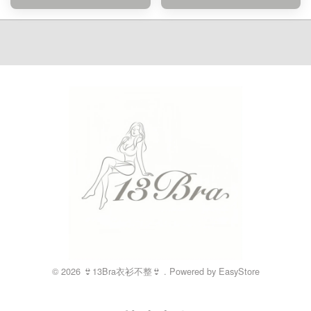
© 2026 👙13Bra衣衫不整👙 . Powered by
EasyStore