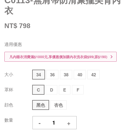
C0113-無肩帶防滑聚攏美背內
衣
NT$ 798
適用優惠
凡內睡衣消費滿$1000元,享優惠價加購內衣洗衣袋$99(原$190)
大小
34
36
38
40
42
罩杯
C
D
E
F
顔色
黑色
杏色
數量
-
+