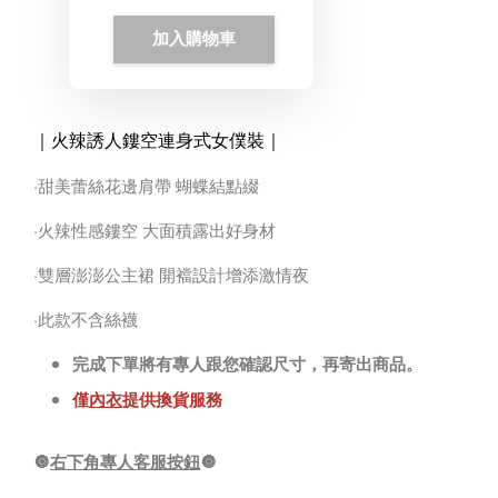
加入購物車
｜火辣誘人鏤空連身式女僕裝
｜
·甜美蕾絲花邊肩帶 蝴蝶結點綴
·火辣性感鏤空 大面積露出好身材
·雙層澎澎公主裙 開襠設計增添激情夜
·此款不含絲襪
完成下單將有專人跟您確認尺寸，再寄出商品。
僅
內衣
提供換貨服務
🔘
右下角專人客服按鈕
🔘