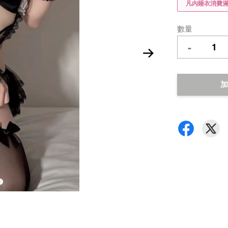
凡內睡衣消費滿$
數量
-
加