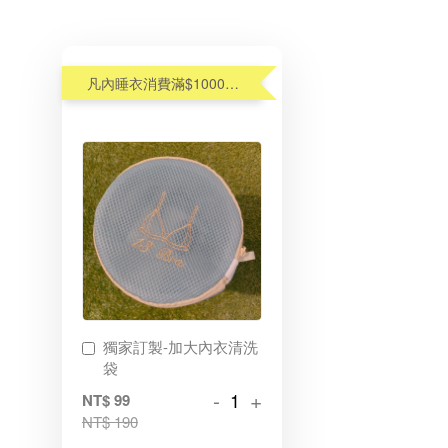
凡內睡衣消費滿$1000元,享優惠價加購內衣洗衣袋$99(原$190)
獨家訂製-加大內衣清洗
袋
-
+
NT$ 99
NT$ 190