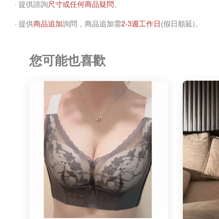
· 提供諮詢
尺寸或任何商品疑問
。
· 提供
商品追加
詢問，商品追加需
2-3週工作日
(假日順延)。
您可能也喜歡