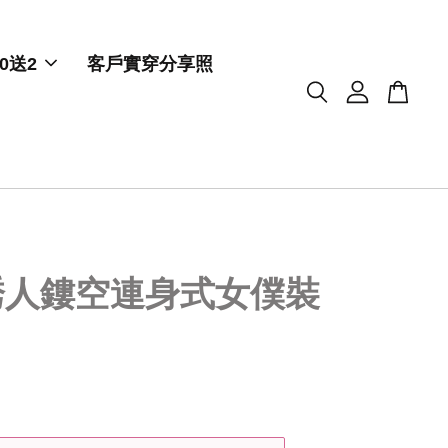
0送2
客戶實穿分享照
誘人鏤空連身式女僕裝