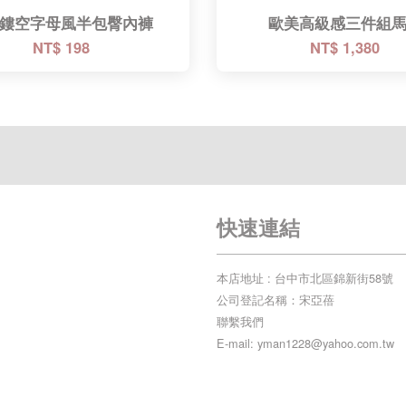
鏤空字母風半包臀內褲
歐美高級感三件組
NT$ 198
NT$ 1,380
快速連結
本店地址 : 台中市北區錦新街58號
公司登記名稱：宋亞蓓
聯繫我們
E-mail: yman1228@yahoo.com.tw