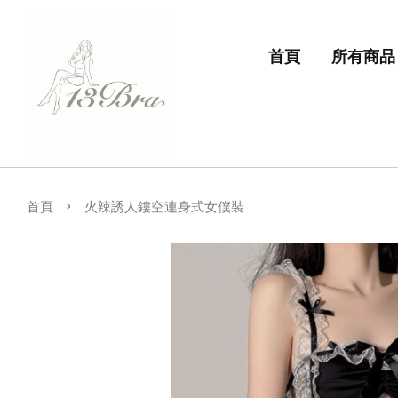
首頁
所有商品
›
首頁
火辣誘人鏤空連身式女僕裝