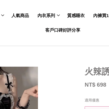
人氣商品
內衣系列
質感睡衣
內褲買1
客戶口碑好評分享
火辣
NT$ 698
適用優惠