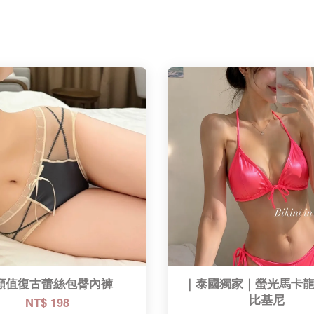
顏值復古蕾絲包臀內褲
｜泰國獨家｜螢光馬卡
NT$ 198
比基尼​