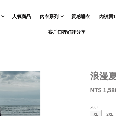
人氣商品
內衣系列
質感睡衣
內褲買1
客戶口碑好評分享
浪漫
NT$ 1,58
大小
XL
2XL