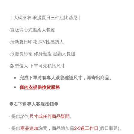
｜
｜大碼泳衣·浪漫夏日三件組比基尼
·寬版背心式溫柔大包覆
·清新夏日印花 深V性感誘人
·浪漫長紗裙 修身顯瘦 盡顯大長腿
·版型偏大 下單可先私訊尺寸
完成下單將有專人跟您確認尺寸，再寄出商品。
僅
內衣
提供換貨服務
🔘
右下角專人客服按鈕
🔘
· 提供諮詢
尺寸或任何商品疑問
。
· 提供
商品追加
詢問，商品追加需
2-3週工作日
(假日順延)。