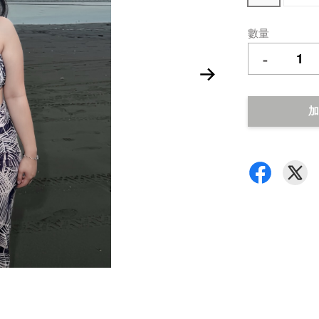
數量
-
加