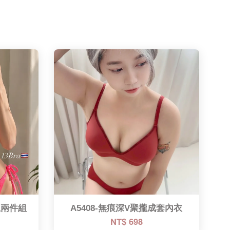
龍兩件組
A5408-無痕深V聚攏成套內衣
NT$ 698