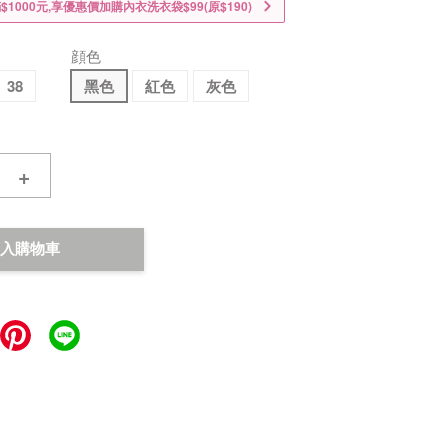
1000元,享優惠價加購內衣洗衣袋$99(原$190)
顔色
38
黑色
紅色
灰色
+
入購物車