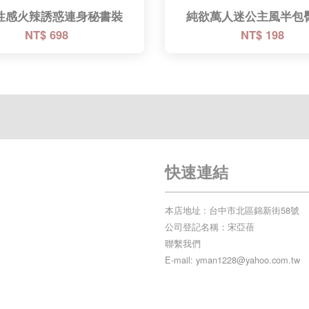
性感火辣誘惑連身秘書裝
純欲萬人迷公主風半包
NT$ 698
NT$ 198
快速連結
本店地址 : 台中市北區錦新街58號
公司登記名稱：宋亞蓓
聯繫我們
E-mail: yman1228@yahoo.com.tw