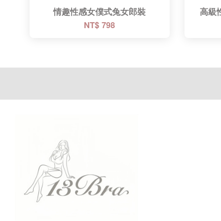
情趣性感女僕式兔女郎裝
高級
NT$ 798