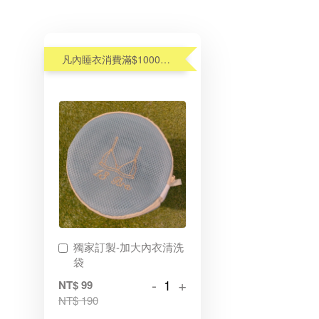
凡內睡衣消費滿$1000元,享優惠價加購內衣洗衣袋$99(原$190)
獨家訂製-加大內衣清洗
袋
-
+
NT$ 99
NT$ 190