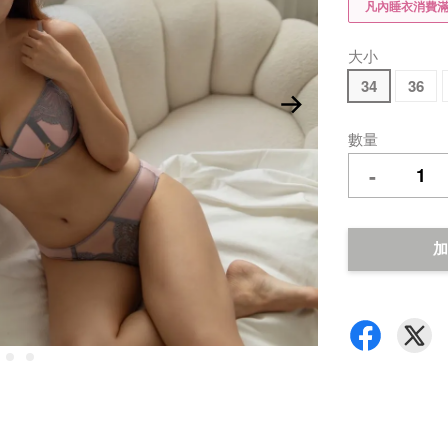
凡內睡衣消費滿$
大小
34
36
數量
-
加