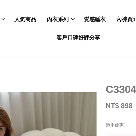
人氣商品
內衣系列
質感睡衣
內褲買1
客戶口碑好評分享
C33
NT$ 898
適用優惠