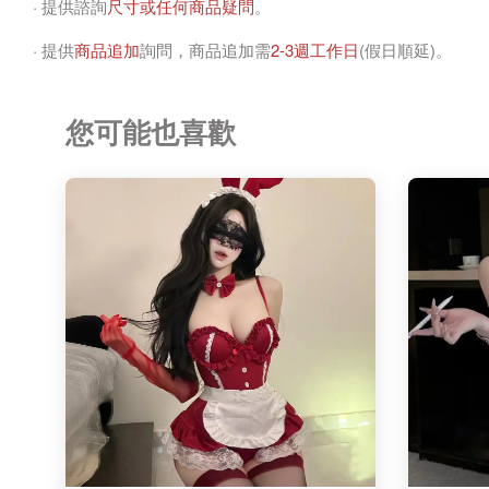
· 提供諮詢
尺寸或任何商品疑問
。
· 提供
商品追加
詢問，商品追加需
2-3週工作日
(假日順延)。
您可能也喜歡