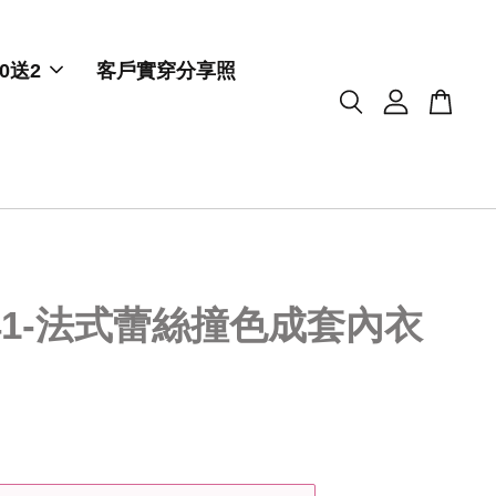
0送2
客戶實穿分享照
041-法式蕾絲撞色成套內衣