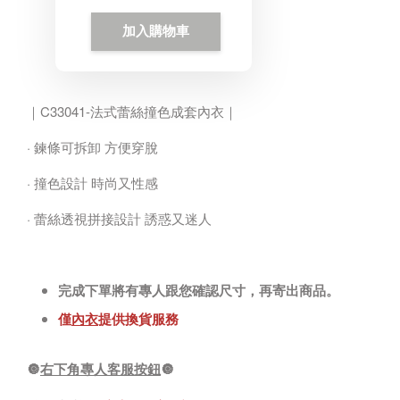
加入購物車
｜C33041-法式蕾絲撞色成套內衣｜
· 鍊條可拆卸 方便穿脫
· 撞色設計 時尚又性感
· 蕾絲透視拼接設計 誘惑又迷人
完成下單將有專人跟您確認尺寸，再寄出商品。
僅
內衣
提供換貨服務
🔘
右下角專人客服按鈕
🔘