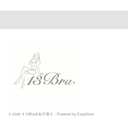
© 2026 👙13Bra衣衫不整👙 . Powered by
EasyStore