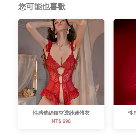
您可能也喜歡
性感蕾絲鏤空透紗連體衣
性
NT$ 698