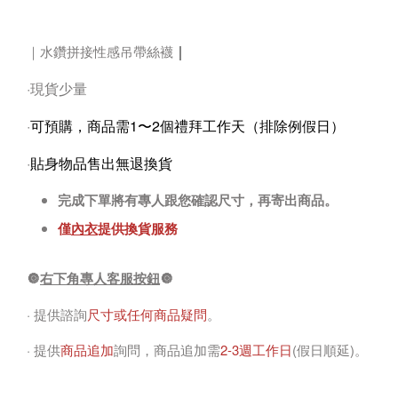
｜
｜水鑽拼接性感吊帶絲襪
·現貨少量
·
可預購，商品需1〜2個禮拜工作天（排除例假日）
·
貼身物品售出無退換貨
完成下單將有專人跟您確認尺寸，再寄出商品。
僅
內衣
提供換貨服務
🔘
右下角專人客服按鈕
🔘
· 提供諮詢
尺寸或任何商品疑問
。
· 提供
商品追加
詢問，商品追加需
2-3週工作日
(假日順延)。