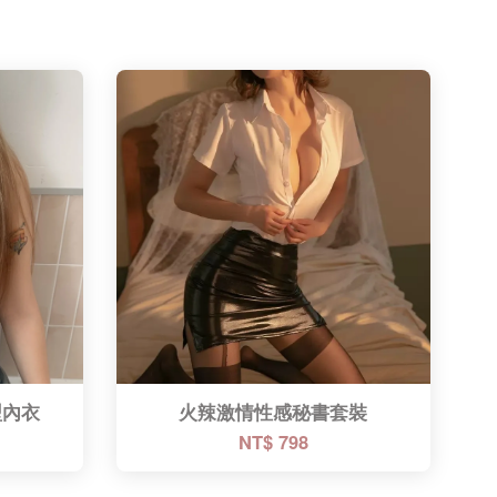
型內衣
火辣激情性感秘書套裝
NT$ 798