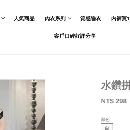
人氣商品
內衣系列
質感睡衣
內褲買1
客戶口碑好評分享
水鑽
NT$ 298
顏色
白