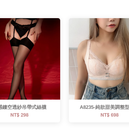
感鏤空透紗吊帶式絲襪
A8235-純欲甜美調整
NT$ 298
NT$ 698