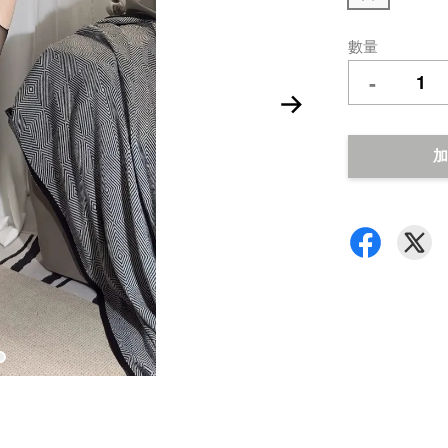
數量
-
加