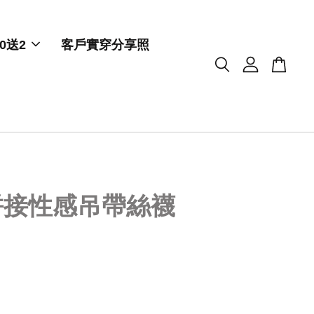
0送2
客戶實穿分享照
拼接性感吊帶絲襪