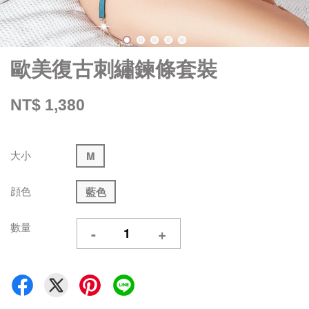
歐美復古刺繡鍊條套裝
NT$ 1,380
大小
M
顔色
藍色
數量
-
+