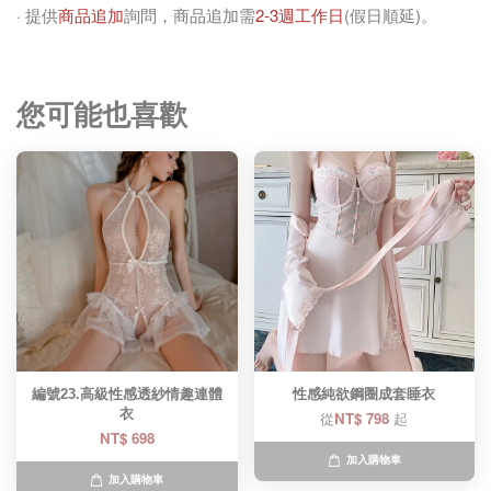
· 提供
商品追加
詢問，商品追加需
2-3週工作日
(假日順延)。
您可能也喜歡
編號23.高級性感透紗情趣連體
性感純欲鋼圈成套睡衣
衣
從
NT$ 798
起
NT$ 698
加入購物車
加入購物車