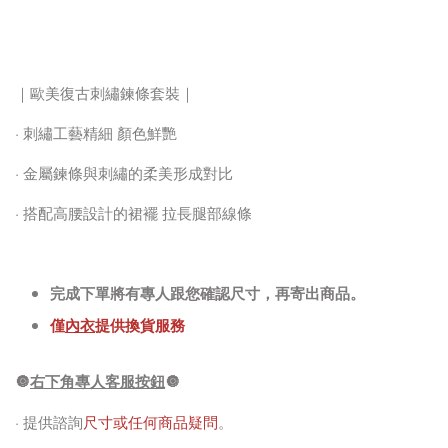
｜歐美復古刺繡鍊條套裝｜
· 刺繡工藝精細 顏色鮮艷
· 金屬鍊條與刺繡的柔美形成對比
· 搭配高腰設計的裙襬 拉長腿部線條
完成下單將有專人跟您確認尺寸，再寄出商品。
僅
內衣
提供換貨服務
🔘
右下角專人客服按鈕
🔘
· 提供諮詢
尺寸或任何商品疑問
。