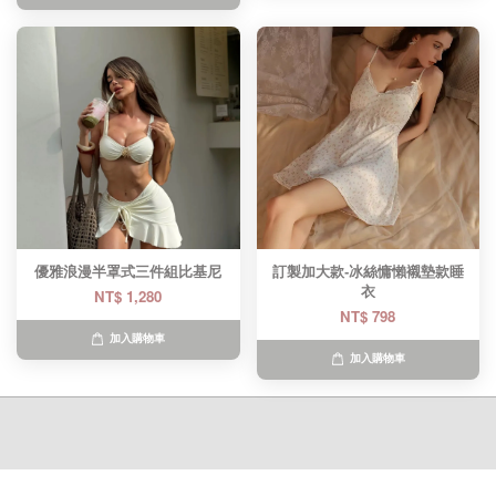
優雅浪漫半罩式三件組比基尼
訂製加大款-冰絲慵懶襯墊款睡
衣
NT$ 1,280
NT$ 798
加入購物車
加入購物車