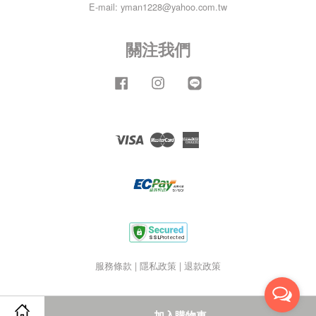
E-mail: yman1228@yahoo.com.tw
關注我們
Facebook
Instagram
Line
Visa
Master
American
Express
服務條款
|
隱私政策
|
退款政策