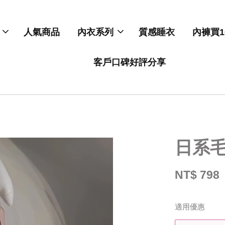
人氣商品
內衣系列
質感睡衣
內褲買1
客戶口碑好評分享
日系
NT$ 798
適用優惠