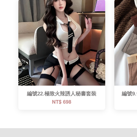
編號22.極致火辣誘人秘書套裝
編號9
NT$ 698