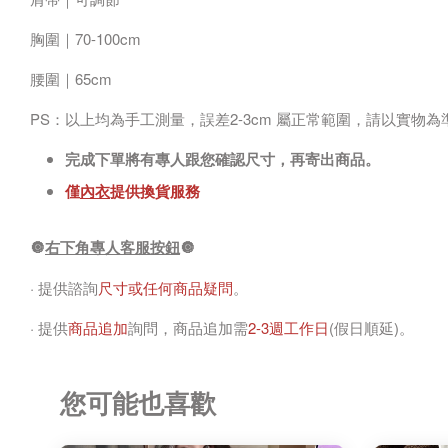
胸圍｜70-100cm
腰圍｜65cm
PS：以上均為手工測量，誤差2-3cm 屬正常範圍，請以實物為
完成下單將有專人跟您確認尺寸，再寄出商品。
僅
內衣
提供換貨服務
🔘
右下角專人客服按鈕
🔘
· 提供諮詢
尺寸或任何商品疑問
。
· 提供
商品追加
詢問，商品追加需
2-3週工作日
(假日順延)。
您可能也喜歡