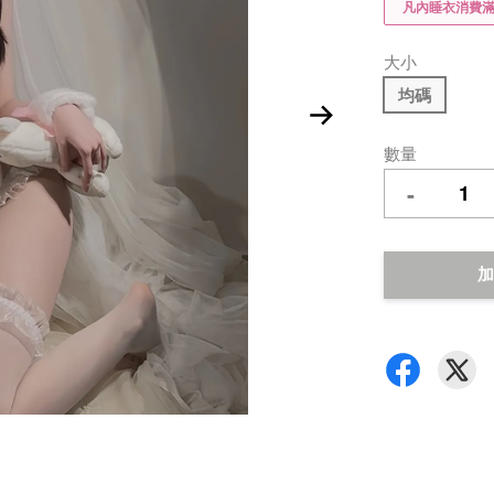
凡內睡衣消費滿$
大小
均碼
數量
-
加