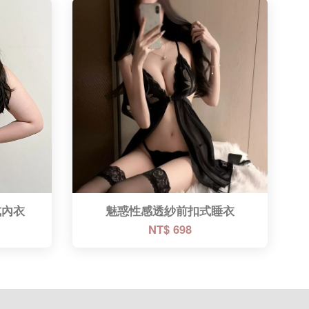
式內衣
魅惑性感透紗前扣式睡衣
NT$ 698