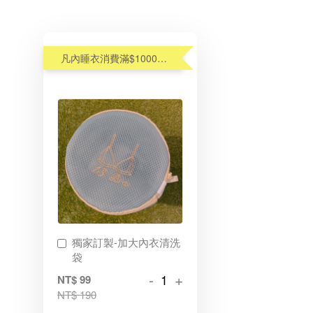
凡內睡衣消費滿$1000元,享優惠價加購內衣洗衣袋$99(原$190)
獨家訂製-加大內衣清洗
袋
-
+
NT$ 99
NT$ 190