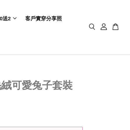
0送2
客戶實穿分享照
毛絨可愛兔子套裝