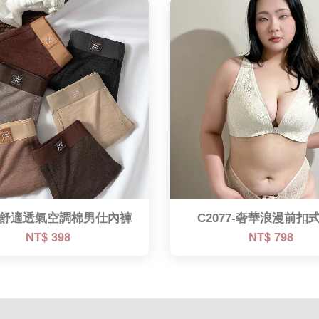
.舒適透氣空調棉男仕內褲
C2077-奢華浪漫前扣
NT$ 398
NT$ 798