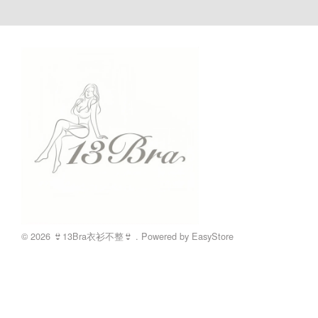
© 2026 👙13Bra衣衫不整👙 . Powered by
EasyStore