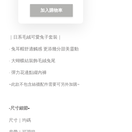
加入購物車
｜日系毛絨可愛兔子套裝｜
· 兔耳帽舒適觸感 更添幾分甜美靈動
· 大蝴蝶結裝飾毛絨兔尾
· 彈力花邊點綴內褲
~此款不包含絲襪配件需要可另外加購~
-
-尺寸細節
尺寸｜均碼
肩帶｜可調節