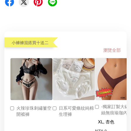
小褲褲混搭買十送二
瀏覽全部
-獨家訂製大碼
火辣珍珠刺繡簍空
日系可愛條紋純棉
絲無痕瑜珈內
開襠褲
生理褲