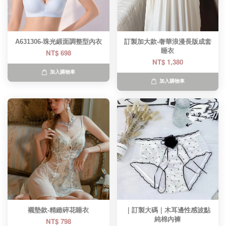
A631306-珠光緞面調整型內衣
訂製加大款-奢華浪漫長版成套
睡衣
NT$ 698
NT$ 1,380
加入購物車
加入購物車
襯墊款-精緻碎花睡衣
｜訂製大碼｜木耳邊性感波點
純棉內褲
NT$ 798