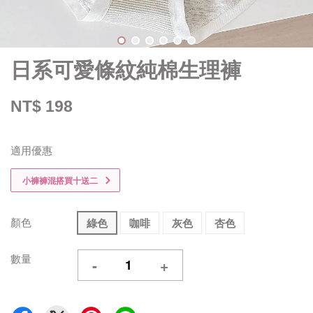
日系可愛條紋純棉生理褲
NT$ 198
適用優惠
小褲褲混搭買十送二
顏色
綠色
咖啡
灰色
杏色
數量
-
+