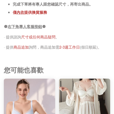
完成下單將有專人跟您確認尺寸，再寄出商品。
僅
內衣
提供換貨服務
🔘
右下角專人客服按鈕
🔘
· 提供諮詢
尺寸或任何商品疑問
。
· 提供
商品追加
詢問，商品追加需
2-3週工作日
(假日順延)。
您可能也喜歡