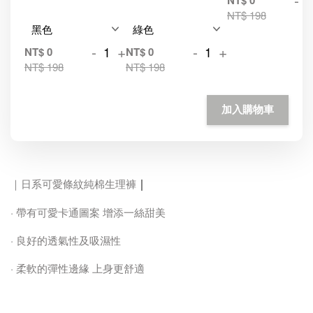
-
NT$ 0
NT$ 198
-
+
-
+
NT$ 0
NT$ 0
NT$ 198
NT$ 198
加入購物車
｜
｜日系可愛條紋純棉生理褲
· 帶有可愛卡通圖案 增添一絲甜美
· 良好的透氣性及吸濕性
· 柔軟的彈性邊緣 上身更舒適