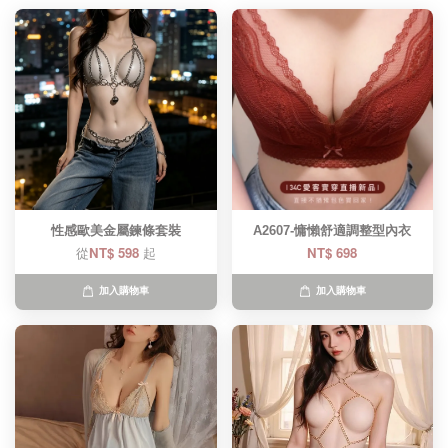
性感歐美金屬鍊條套裝
A2607-慵懶舒適調整型內衣
從
NT$ 598
起
NT$ 698
加入購物車
加入購物車