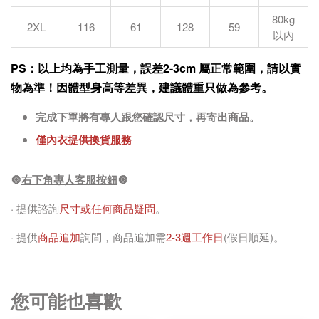
80kg
2XL
116
61
128
59
以內
PS：以上均為手工測量，誤差2-3cm 屬正常範圍，請以實
物為準！因體型身高等差異，建議體重只做為參考。
完成下單將有專人跟您確認尺寸，再寄出商品。
僅
內衣
提供換貨服務
🔘
右下角專人客服按鈕
🔘
· 提供諮詢
尺寸或任何商品疑問
。
· 提供
商品追加
詢問，商品追加需
2-3週工作日
(假日順延)。
您可能也喜歡