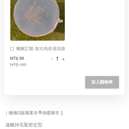
獨家訂製-加大內衣清洗袋
-
+
NT$ 99
NT$ 190
加入購物車
｜
｜慵懶Q版圖案冬季保暖睡衣
遠離掉毛緊密定型
·