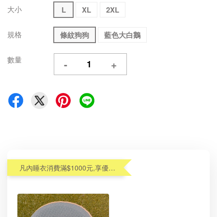
大小
L
XL
2XL
規格
條紋狗狗
藍色大白鵝
數量
-
+
凡內睡衣消費滿$1000元,享優惠價加購內衣洗衣袋$99(原$190)