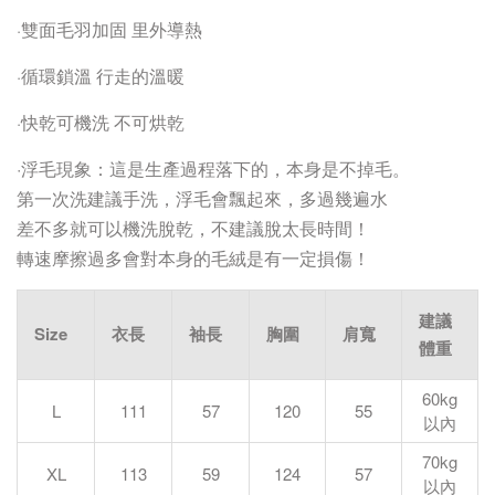
雙面毛羽加固 里外導熱
·
循環鎖溫 行走的溫暖
·
快乾可機洗 不可烘乾
·
·浮毛現象：這是生產過程落下的，本身是不掉毛。
第一次洗建議手洗，浮毛會飄起來，多過幾遍水
差不多就可以機洗脫乾，不建議脫太長時間！
轉速摩擦過多會對本身的毛絨是有一定損傷！
建議
Size
衣長
袖長
胸圍
肩寬
體重
60kg
L
111
57
120
55
以內
70kg
XL
113
59
124
57
以內