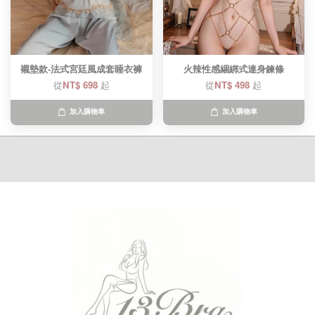
襯墊款-法式宮廷風成套睡衣褲
火辣性感綑綁式連身鍊條
從
NT$ 698
起
從
NT$ 498
起
加入購物車
加入購物車