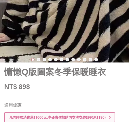
慵懶Q版圖案冬季保暖睡衣
NT$ 898
適用優惠
凡內睡衣消費滿$1000元,享優惠價加購內衣洗衣袋$99(原$190)