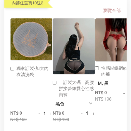
內褲任選買10送2
瀏覽全部
性感蝴蝶網紗
獨家訂製-加大內
內褲
衣清洗袋
｜訂製大碼｜高腰
拼接蕾絲愛心性感
-
NT$ 0
內褲
NT$ 198
-
+
-
+
NT$ 0
NT$ 0
NT$ 190
NT$ 198