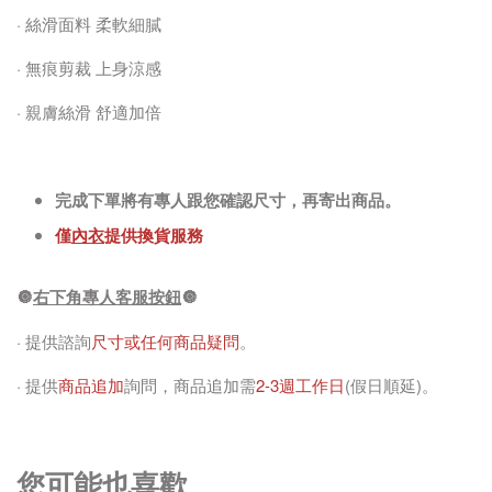
NT$ 198
· 絲滑面料 柔軟細膩
-
+
-
+
· 無痕剪裁 上身涼感
NT$ 0
NT$ 0
NT$ 198
NT$ 198
· 親膚絲滑 舒適加倍
加入購物車
完成下單將有專人跟您確認尺寸，再寄出商品。
僅
內衣
提供換貨服務
🔘
右下角專人客服按鈕
🔘
· 提供諮詢
尺寸或任何商品疑問
。
· 提供
商品追加
詢問，商品追加需
2-3週工作日
(假日順延)。
您可能也喜歡