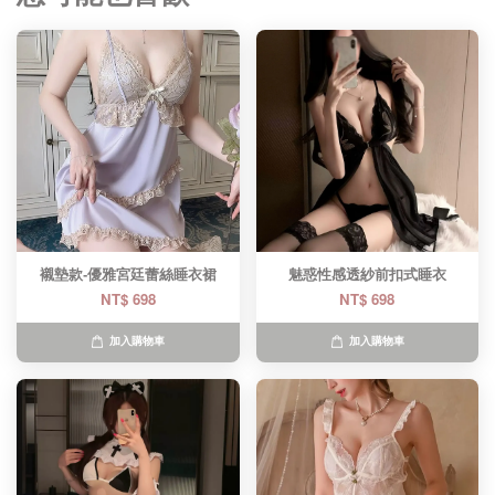
襯墊款-優雅宮廷蕾絲睡衣裙
魅惑性感透紗前扣式睡衣
NT$ 698
NT$ 698
加入購物車
加入購物車