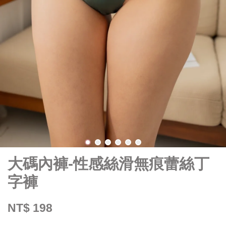
大碼內褲-性感絲滑無痕蕾絲丁
字褲
NT$ 198