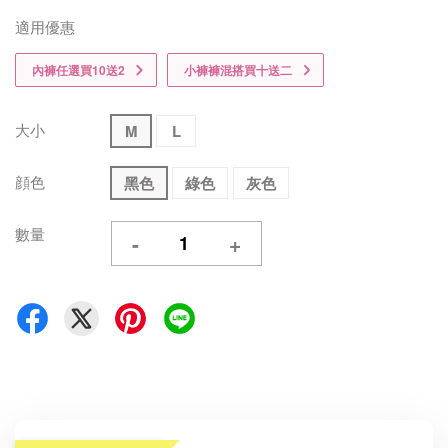
適用優惠
內褲任選買10送2
小褲褲混搭買十送二
大小
M
L
顔色
黑色
綠色
灰色
數量
-
+