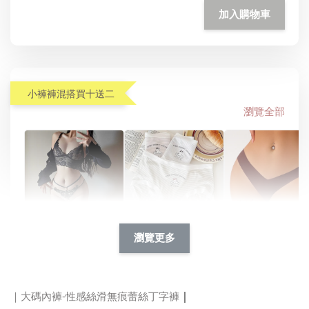
加入購物車
小褲褲混搭買十送二
瀏覽全部
瀏覽更多
-獨家訂製大碼
火辣珍珠刺繡簍空
日系可愛條紋純棉
絲無痕瑜珈內
開襠褲
生理褲
｜
｜大碼內褲-性感絲滑無痕蕾絲丁字褲
-
NT$ 0