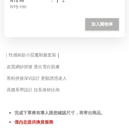
-
+
NT$ 99
NT$ 190
加入購物車
｜
｜性感純欲小惡魔制服套裝
· 皮質網紗拼接 透出雪白肌膚
· 黑粉拼接深V設計 更顯誘惑迷人
· 高腰系帶設計 拉長身材比例
完成下單將有專人跟您確認尺寸，再寄出商品。
僅
內衣
提供換貨服務