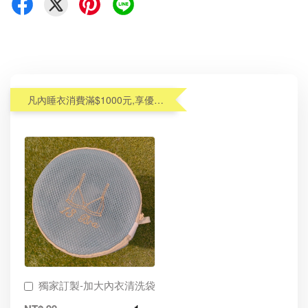
凡內睡衣消費滿$1000元,享優惠價加購內衣洗衣袋$99(原$190)
獨家訂製-加大內衣清洗袋