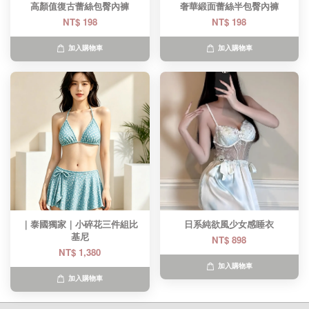
高顏值復古蕾絲包臀內褲
奢華緞面蕾絲半包臀內褲
NT$ 198
NT$ 198
加入購物車
加入購物車
｜泰國獨家｜小碎花三件組比
日系純欲風少女感睡衣
基尼​
NT$ 898
NT$ 1,380
加入購物車
加入購物車