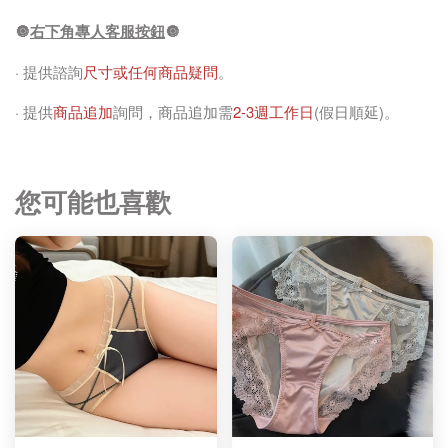
🔘
右下角專人客服按鈕
🔘
· 提供諮詢
尺寸或任何商品疑問
。
· 提供
商品追加
詢問，商品追加需
2-3週工作日
(假日順延)。
您可能也喜歡