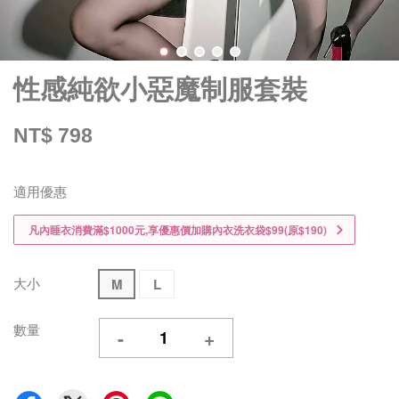
性感純欲小惡魔制服套裝
NT$ 798
適用優惠
凡內睡衣消費滿$1000元,享優惠價加購內衣洗衣袋$99(原$190)
大小
M
L
數量
-
+