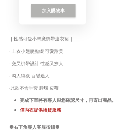
加入購物車
｜
｜性感可愛小惡魔綁帶連衣裙
· 上衣小翅膀點綴 可愛甜美
· 交叉綁帶設計 性感又撩人
· 勾人純欲 百變迷人
·此款不含手套 脖環 皮鞭
完成下單將有專人跟您確認尺寸，再寄出商品。
僅
內衣
提供換貨服務
🔘
右下角專人客服按鈕
🔘