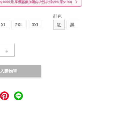
1000元,享優惠價加購內衣洗衣袋$99(原$190)
顔色
XL
2XL
3XL
紅
黑
+
入購物車