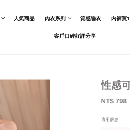
人氣商品
內衣系列
質感睡衣
內褲買1
客戶口碑好評分享
性感
NT$ 798
適用優惠