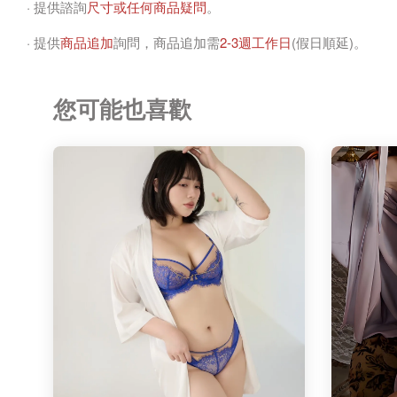
· 提供諮詢
尺寸或任何商品疑問
。
· 提供
商品追加
詢問，商品追加需
2-3週工作日
(假日順延)。
您可能也喜歡