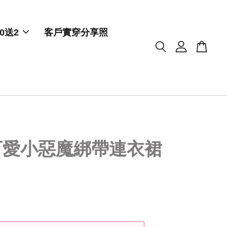
0送2
客戶實穿分享照
可愛小惡魔綁帶連衣裙