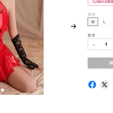
凡內睡衣消費滿$
大小
M
L
數量
-
加