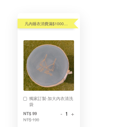
凡內睡衣消費滿$1000元,享優惠價加購內衣洗衣袋$99(原$190)
獨家訂製-加大內衣清洗
袋
-
+
NT$ 99
NT$ 190