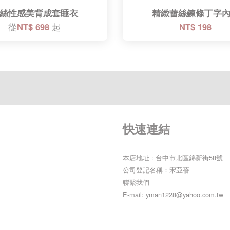
絲性感美背成套睡衣
精緻蕾絲鍊條丁字
從
NT$ 698
起
NT$ 198
快速連結
本店地址 : 台中市北區錦新街58號
公司登記名稱：宋亞蓓
聯繫我們
E-mail: yman1228@yahoo.com.tw