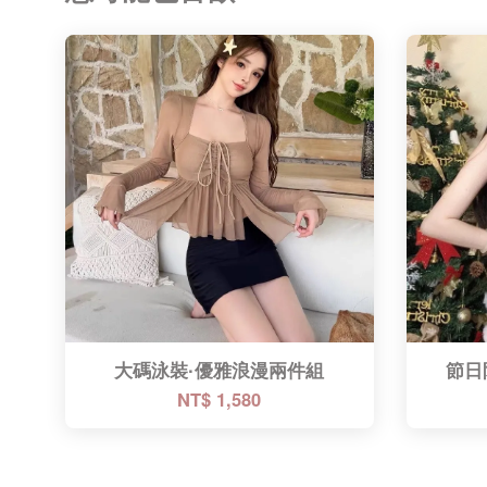
大碼泳裝·優雅浪漫兩件組
節日
NT$ 1,580