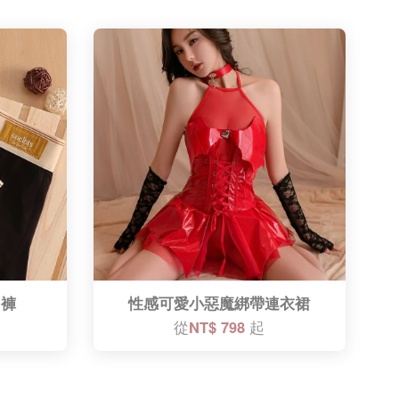
內褲
性感可愛小惡魔綁帶連衣裙
從
NT$ 798
起