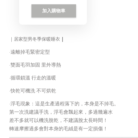
加入購物車
｜
｜居家型男冬季保暖睡衣
遠離掉毛緊密定型
·
雙面毛羽加固 里外導熱
·
循環鎖溫 行走的溫暖
·
快乾可機洗 不可烘乾
·
·浮毛現象：這是生產過程落下的，本身是不掉毛。
第一次洗建議手洗，浮毛會飄起來，多過幾遍水
差不多就可以機洗脫乾，不建議脫太長時間！
轉速摩擦過多會對本身的毛絨是有一定損傷！