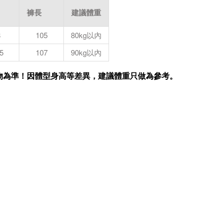
褲長
建議體重
8
105
80kg以內
5
107
90kg以內
實物為準！因體型身高等差異，建議體重只做為參考。