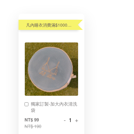
凡內睡衣消費滿$1000元,享優惠價加購內衣洗衣袋$99(原$190)
獨家訂製-加大內衣清洗
袋
-
+
NT$ 99
NT$ 190