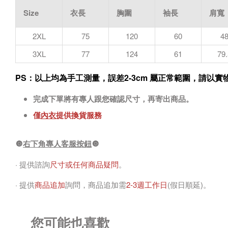
Size
衣長
胸圍
袖長
肩寬
2XL
75
120
60
4
3XL
77
124
61
79.
PS：以上均為手工測量，誤差2-3cm 屬正常範圍，請以
完成下單將有專人跟您確認尺寸，再寄出商品。
僅
內衣
提供換貨服務
🔘
右下角專人客服按鈕
🔘
· 提供諮詢
尺寸或任何商品疑問
。
· 提供
商品追加
詢問，商品追加需
2-3週工作日
(假日順延)。
您可能也喜歡