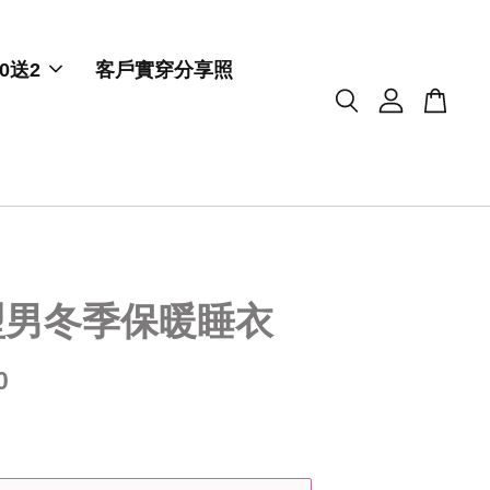
0送2
客戶實穿分享照
型男冬季保暖睡衣
0