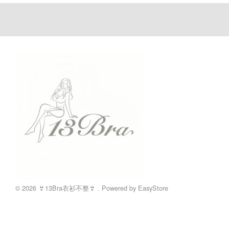
© 2026 👙13Bra衣衫不整👙 . Powered by
EasyStore