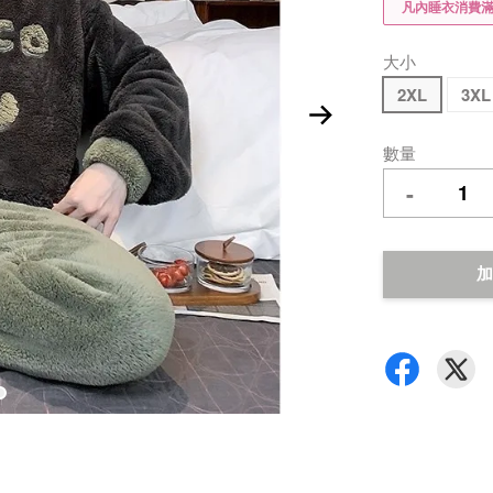
凡內睡衣消費滿$
大小
2XL
3XL
數量
-
加