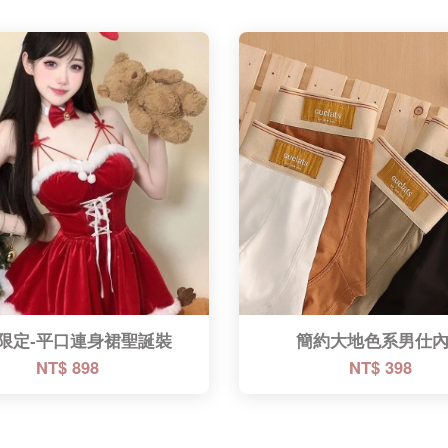
限定-平口連身裙聖誕裝
簡約大地色系男仕
NT$ 898
NT$ 398