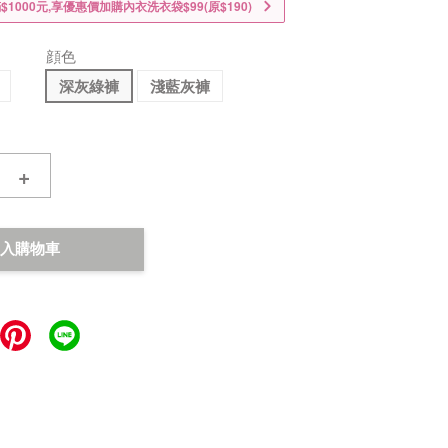
1000元,享優惠價加購內衣洗衣袋$99(原$190)
顔色
深灰綠褲
淺藍灰褲
+
入購物車