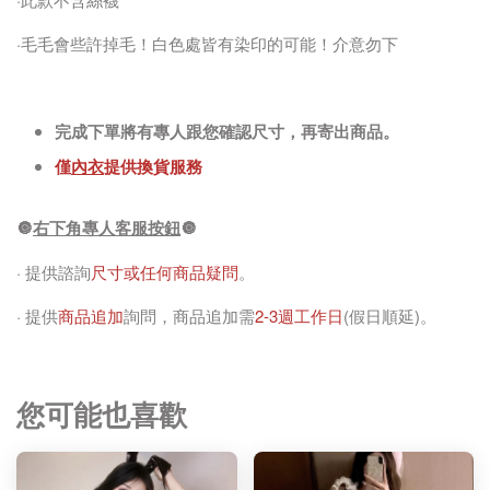
·毛毛會些許掉毛！白色處皆有染印的可能！介意勿下
完成下單將有專人跟您確認尺寸，再寄出商品。
僅
內衣
提供換貨服務
🔘
右下角專人客服按鈕
🔘
· 提供諮詢
尺寸或任何商品疑問
。
· 提供
商品追加
詢問，商品追加需
2-3週工作日
(假日順延)。
您可能也喜歡