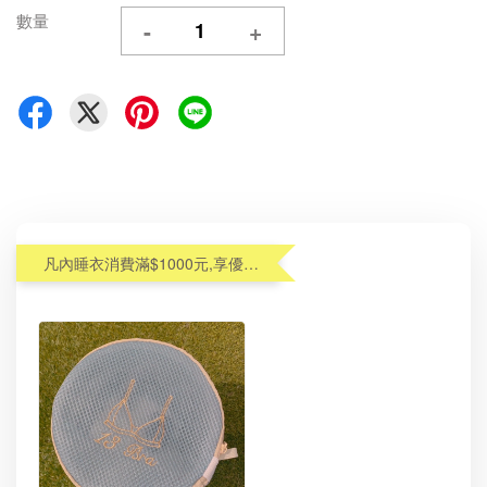
數量
-
+
凡內睡衣消費滿$1000元,享優惠價加購內衣洗衣袋$99(原$190)