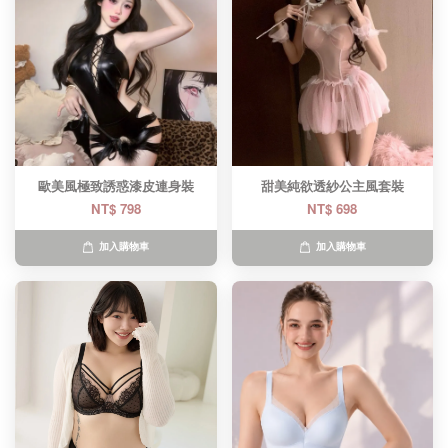
歐美風極致誘惑漆皮連身裝
甜美純欲透紗公主風套裝
NT$ 798
NT$ 698
加入購物車
加入購物車