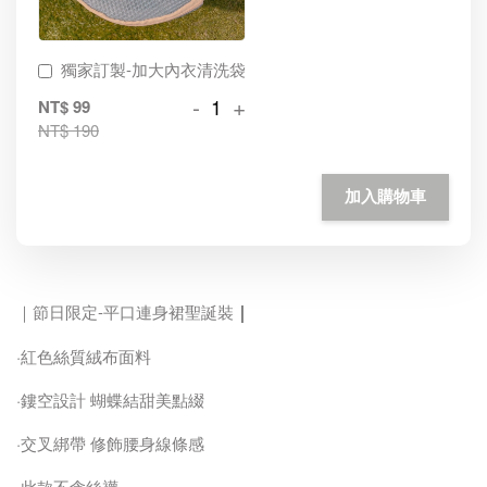
獨家訂製-加大內衣清洗袋
-
+
NT$ 99
NT$ 190
加入購物車
｜
｜節日限定-平口連身裙聖誕裝
·紅色絲質絨布面料
·鏤空設計 蝴蝶結甜美點綴
·交叉綁帶 修飾腰身線條感
·此款不含絲襪