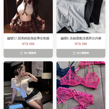
編號17.甜美純欲格紋學生制服
編號6.冰絲透氣涼感男仕內褲
NT$ 698
NT$ 398
加入購物車
加入購物車