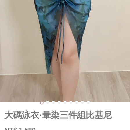
大碼泳衣·暈染三件組比基尼