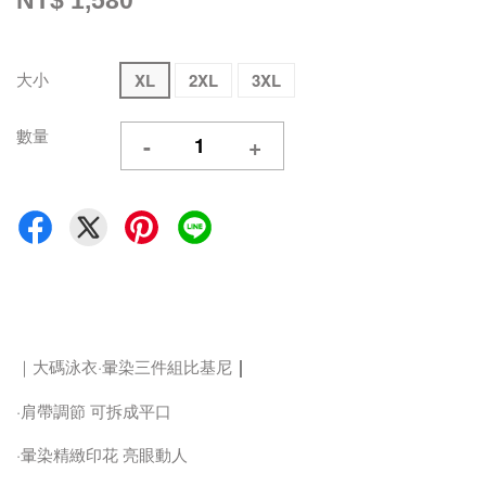
NT$ 1,580
大小
XL
2XL
3XL
數量
-
+
｜
｜大碼泳衣·暈染三件組比基尼
·肩帶調節 可拆成平口
·暈染精緻印花 亮眼動人