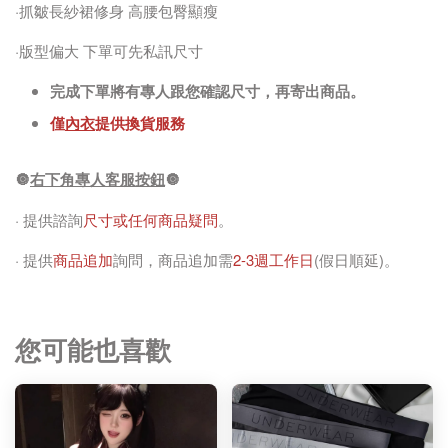
·抓皺長紗裙修身 高腰包臀顯瘦
·版型偏大 下單可先私訊尺寸
完成下單將有專人跟您確認尺寸，再寄出商品。
僅
內衣
提供換貨服務
🔘
右下角專人客服按鈕
🔘
· 提供諮詢
尺寸或任何商品疑問
。
· 提供
商品追加
詢問，商品追加需
2-3週工作日
(假日順延)。
您可能也喜歡