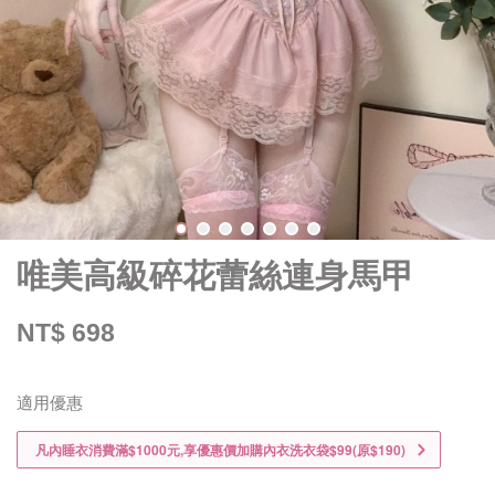
唯美高級碎花蕾絲連身馬甲
NT$ 698
適用優惠
凡內睡衣消費滿$1000元,享優惠價加購內衣洗衣袋$99(原$190)