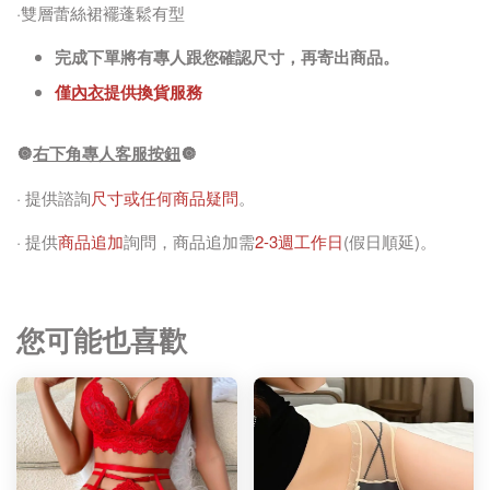
·雙層蕾絲裙襬蓬鬆有型
完成下單將有專人跟您確認尺寸，再寄出商品。
僅
內衣
提供換貨服務
🔘
右下角專人客服按鈕
🔘
· 提供諮詢
尺寸或任何商品疑問
。
· 提供
商品追加
詢問，商品追加需
2-3週工作日
(假日順延)。
您可能也喜歡