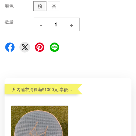
顏色
粉
杏
數量
-
+
凡內睡衣消費滿$1000元,享優惠價加購內衣洗衣袋$99(原$190)