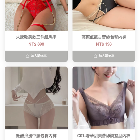
火辣歐美款三件組馬甲
高顏值復古蕾絲包臀內褲
NT$ 898
NT$ 198
加入購物車
加入購物車
微醺浪漫中腰包臀內褲
C01-奢華甜美蕾絲調整型內衣