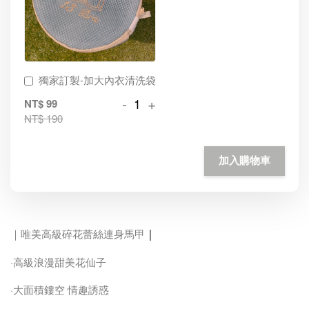
獨家訂製-加大內衣清洗袋
-
+
NT$ 99
NT$ 190
加入購物車
｜
｜唯美高級碎花蕾絲連身馬甲
·高級浪漫甜美花仙子
·大面積鏤空 情趣誘惑