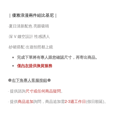
｜優雅浪漫兩件組比基尼
｜
·夏日清新配色 亮眼吸睛
·深 V 鏤空設計 性感誘人
·紗裙搭配 出遊拍照都上鏡
完成下單將有專人跟您確認尺寸，再寄出商品。
僅
內衣
提供換貨服務
🔘
右下角專人客服按鈕
🔘
· 提供諮詢
尺寸或任何商品疑問
。
· 提供
商品追加
詢問，商品追加需
2-3週工作日
(假日順延)。