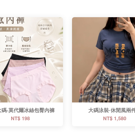
大碼-莫代爾冰絲包臀內褲
大碼泳裝·休閒風兩
NT$ 198
NT$ 1,580