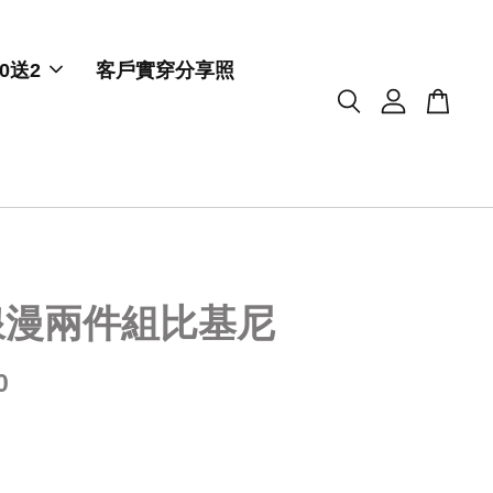
0送2
客戶實穿分享照
浪漫兩件組比基尼
0