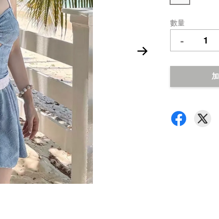
數量
-
加