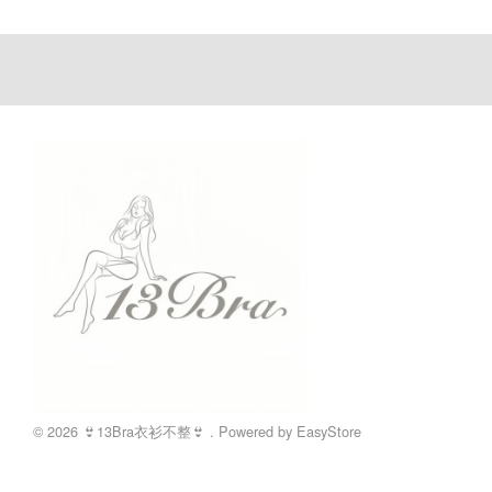
© 2026 👙13Bra衣衫不整👙 . Powered by
EasyStore