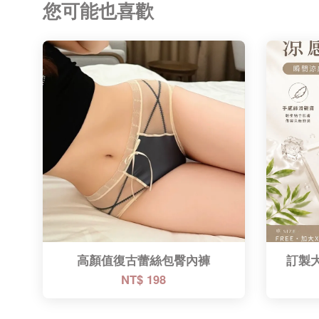
您可能也喜歡
高顏值復古蕾絲包臀內褲
訂製
NT$ 198