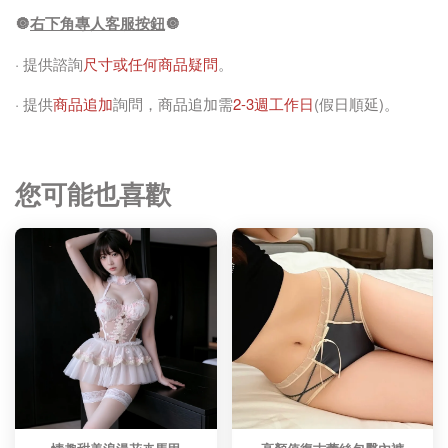
🔘
右下角專人客服按鈕
🔘
· 提供諮詢
尺寸或任何商品疑問
。
· 提供
商品追加
詢問，商品追加需
2-3週工作日
(假日順延)。
您可能也喜歡