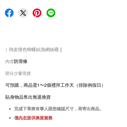
｜俏皮撞色蝴蝶結漁網絲襪
｜
防滑條
·內含
·部分少量現貨
可預購，商品需1〜2個禮拜工作天（排除例假日）
·
·
貼身物品售出無退換貨
完成下單將有專人跟您確認尺寸，再寄出商品。
僅
內衣
提供換貨服務