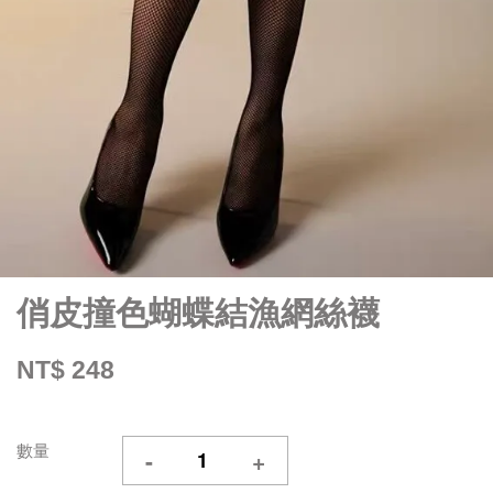
俏皮撞色蝴蝶結漁網絲襪
NT$ 248
數量
-
+