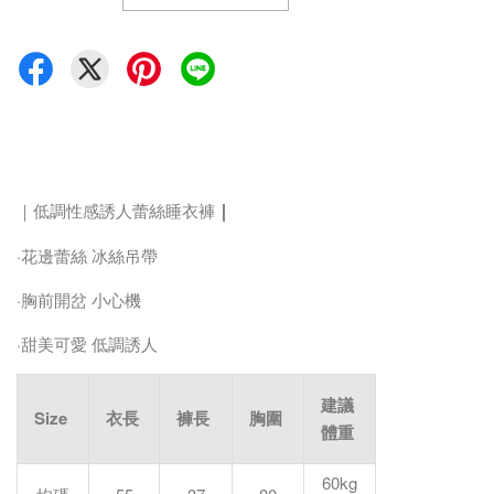
｜
｜低調性感誘人蕾絲睡衣褲
·花邊蕾絲 冰絲吊帶
·胸前開岔 小心機
·甜美可愛 低調誘人
建議
Size
衣長
褲長
胸圍
體重
60kg