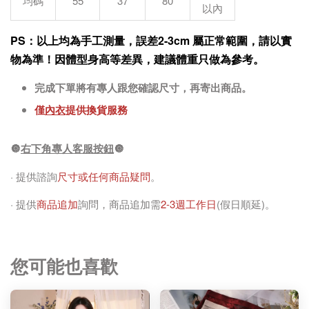
均碼
55
37
80
以內
PS：以上均為手工測量，誤差2-3cm 屬正常範圍，請以實
物為準！因體型身高等差異，建議體重只做為參考。
完成下單將有專人跟您確認尺寸，再寄出商品。
僅
內衣
提供換貨服務
🔘
右下角專人客服按鈕
🔘
· 提供諮詢
尺寸或任何商品疑問
。
· 提供
商品追加
詢問，商品追加需
2-3週工作日
(假日順延)。
您可能也喜歡