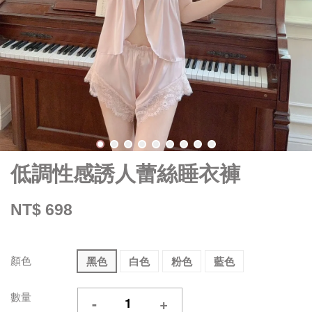
低調性感誘人蕾絲睡衣褲
NT$ 698
顏色
黑色
白色
粉色
藍色
數量
-
+