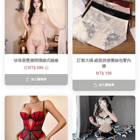
珍珠垂墜腰間環繞式鏈條
訂製大碼-緞面拼接蕾絲包臀內
褲
從
NT$ 698
起
NT$ 198
加入購物車
加入購物車