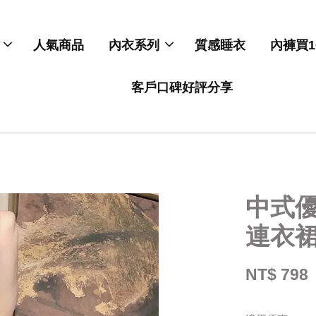
人氣商品
內衣系列
質感睡衣
內褲買1
客戶口碑好評分享
中式
連衣
NT$ 798