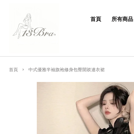
首頁
所有商品
›
首頁
中式優雅半袖旗袍修身包臀開衩連衣裙