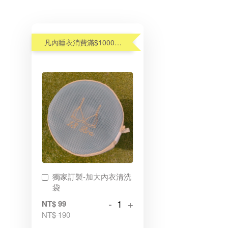
凡內睡衣消費滿$1000元,享優惠價加購內衣洗衣袋$99(原$190)
獨家訂製-加大內衣清洗
袋
-
+
NT$ 99
NT$ 190