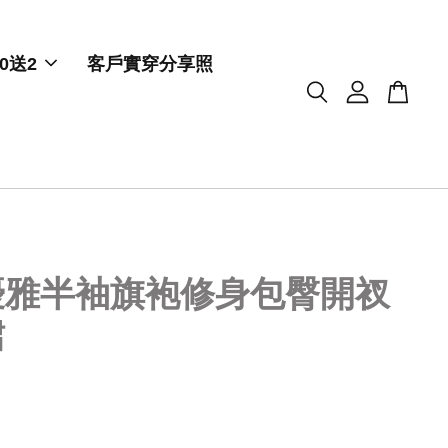
0送2
客戶實穿分享照
優雅半袖旗袍修身包臀開衩
裙