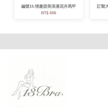
編號15.情趣甜美浪漫花卉馬甲
訂製
NT$ 698