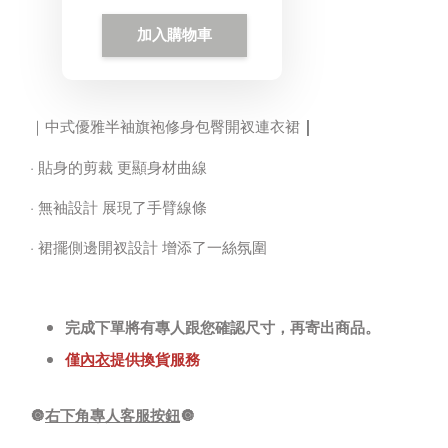
加入購物車
｜
｜中式優雅半袖旗袍修身包臀開衩連衣裙
· 貼身的剪裁 更顯身材曲線
· 無袖設計 展現了手臂線條
· 裙擺側邊開衩設計 增添了一絲氛圍
完成下單將有專人跟您確認尺寸，再寄出商品。
僅
內衣
提供換貨服務
🔘
右下角專人客服按鈕
🔘