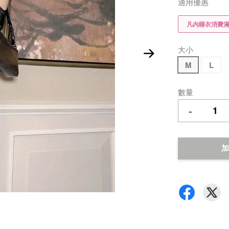
適用優惠
凡內睡衣消費滿$
大小
M
L
數量
-
加