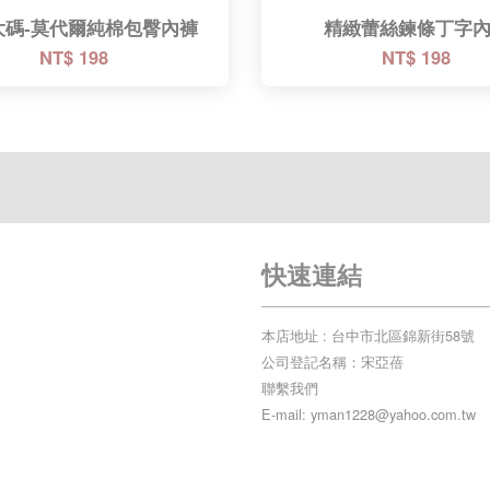
大碼-莫代爾純棉包臀內褲
精緻蕾絲鍊條丁字
NT$ 198
NT$ 198
快速連結
本店地址 : 台中市北區錦新街58號
公司登記名稱：宋亞蓓
聯繫我們
E-mail: yman1228@yahoo.com.tw