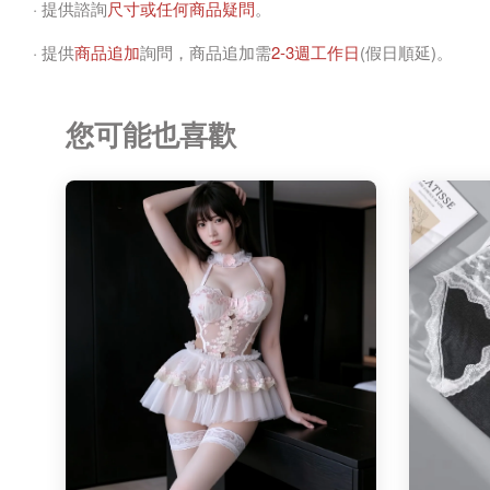
· 提供諮詢
尺寸或任何商品疑問
。
· 提供
商品追加
詢問，商品追加需
2-3週工作日
(假日順延)。
您可能也喜歡