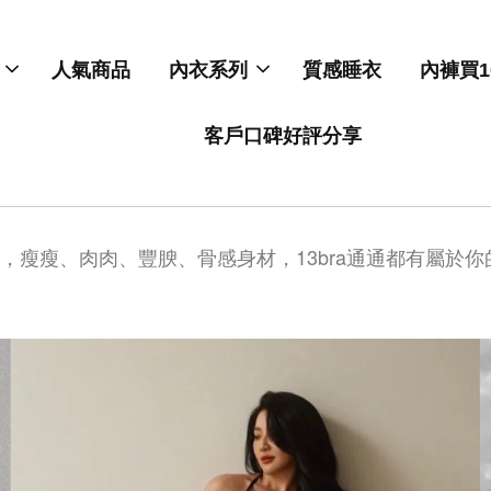
人氣商品
內衣系列
質感睡衣
內褲買1
客戶口碑好評分享
G，瘦瘦、肉肉、豐腴、骨感身材，13bra通通都有屬於