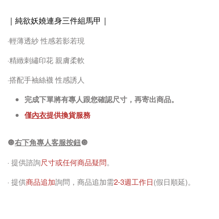
｜純欲妖嬈連身三件組馬甲
｜
·輕薄透紗 性感若影若現
·精緻刺繡印花 親膚柔軟
·搭配手袖絲襪 性感誘人
完成下單將有專人跟您確認尺寸，再寄出商品。
僅
內衣
提供換貨服務
🔘
右下角專人客服按鈕
🔘
· 提供諮詢
尺寸或任何商品疑問
。
· 提供
商品追加
詢問，商品追加需
2-3週工作日
(假日順延)。