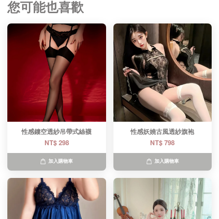
您可能也喜歡
性感鏤空透紗吊帶式絲襪
性感妖嬈古風透紗旗袍
NT$ 298
NT$ 798
加入購物車
加入購物車