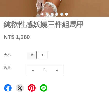
純欲性感妖嬈三件組馬甲
NT$ 1,080
大小
M
L
數量
-
+