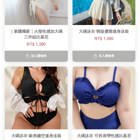
｜泰國獨家｜火辣性感加大碼
大碼泳衣·韓版優雅連身泳裝
三件組比基尼
NT$ 1,580
NT$ 1,580
加入購物車
加入購物車
大碼泳衣·歐美鏤空連身泳裝
大碼泳衣 可拆肩帶性感比基尼