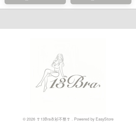
© 2026 👙13Bra衣衫不整👙 . Powered by
EasyStore