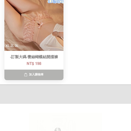
-訂製大碼-蕾絲蝴蝶結開擋褲
NT$ 198
加入購物車