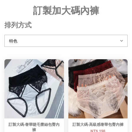
訂製加大碼內褲
排列方式
訂製大碼-奢華睫毛蕾絲包臀內
訂製大碼-高級感奢華包臀內褲
褲
NT$ 198