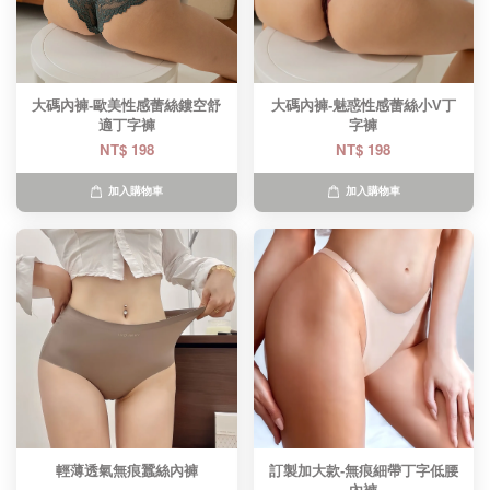
大碼內褲-歐美性感蕾絲鏤空舒
大碼內褲-魅惑性感蕾絲小V丁
適丁字褲
字褲
NT$ 198
NT$ 198
加入購物車
加入購物車
輕薄透氣無痕蠶絲內褲
訂製加大款-無痕細帶丁字低腰