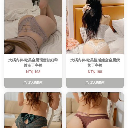
大碼內褲-歐美金屬環蕾絲細帶
大碼內褲-歐美性感鏤空金屬鑽
鏤空丁字褲
飾丁字褲
NT$ 198
NT$ 198
加入購物車
加入購物車