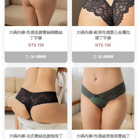
大碼內褲-性感低腰蕾絲蝴蝶結
大碼內褲-歐美性感愛心金屬扣
丁字褲
環丁字褲
NT$ 198
NT$ 198
加入購物車
加入購物車
大碼內褲-法式蕾絲低腰無痕丁
大碼內褲-性感絲滑無痕蕾絲丁